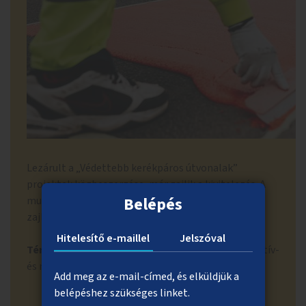
Lezárult a „Védettebb kerékpáros útvonalak”
projektek közbeszerzése, már zajlik a kivitelezés. A
Belépés
munkálatok szakaszosan, várhatóan július elejéig
zajlanak az alábbi helyszíneken.
Hitelesítő e-maillel
Jelszóval
Térképen
ITT TEKINTHETŐ MEG.
(Halász Áron aktív-
és mikromobilitási csoportvezető)
Add meg az e-mail-címed, és elküldjük a
belépéshez szükséges linket.