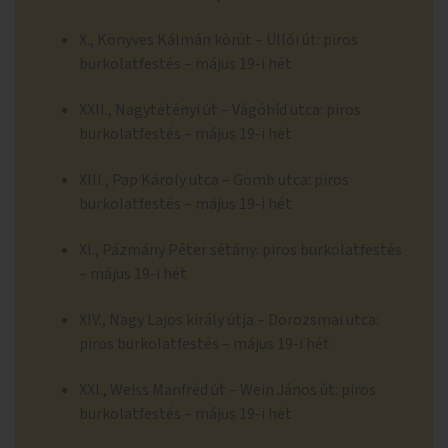
X., Könyves Kálmán körút – Üllői út: piros
burkolatfestés – május 19-i hét
XXII., Nagytétényi út – Vágóhíd utca: piros
burkolatfestés – május 19-i hét
XIII., Pap Károly utca – Gömb utca: piros
burkolatfestés – május 19-i hét
XI., Pázmány Péter sétány: piros burkolatfestés
– május 19-i hét
XIV., Nagy Lajos király útja – Dorozsmai utca:
piros burkolatfestés – május 19-i hét
XXI., Weiss Manfréd út – Wein János út: piros
burkolatfestés – május 19-i hét