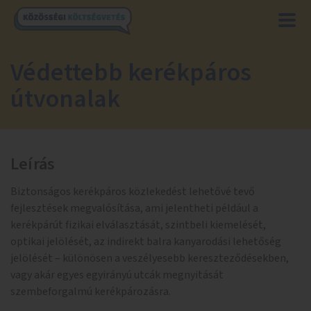
Védettebb kerékpáros
útvonalak
Leírás
Biztonságos kerékpáros közlekedést lehetővé tevő
fejlesztések megvalósítása, ami jelentheti például a
kerékpárút fizikai elválasztását, szintbeli kiemelését,
optikai jelölését, az indirekt balra kanyarodási lehetőség
jelölését – különösen a veszélyesebb kereszteződésekben,
vagy akár egyes egyirányú utcák megnyitását
szembeforgalmú kerékpározásra.