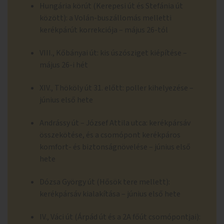
Hungária körút (Kerepesi út és Stefánia út
között): a Volán-buszállomás melletti
kerékpárút korrekciója – május 26-tól
VIII., Kőbányai út: kis úszósziget kiépítése –
május 26-i hét
XIV., Thököly út 31. előtt: poller kihelyezése –
június első hete
Andrássy út – József Attila utca: kerékpársáv
összekötése, és a csomópont kerékpáros
komfort- és biztonságnövelése – június első
hete
Dózsa György út (Hősök tere mellett):
kerékpársáv kialakítása – június első hete
IV., Váci út (Árpád út és a 2A főút csomópontjai):