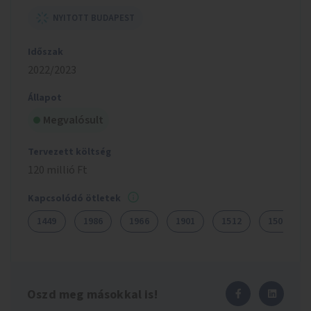
NYITOTT BUDAPEST
Időszak
2022/2023
Állapot
Megvalósult
Tervezett költség
120 millió Ft
Kapcsolódó ötletek
1449
1986
1966
1901
1512
1506
Oszd meg másokkal is!