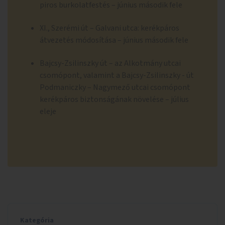
piros burkolatfestés – június második fele
XI., Szerémi út – Galvani utca: kerékpáros
átvezetés módosítása – június második fele
Bajcsy-Zsilinszky út – az Alkotmány utcai
csomópont, valamint a Bajcsy-Zsilinszky - út
Podmaniczky – Nagymező utcai csomópont
kerékpáros biztonságának növelése – július
eleje
Kategória