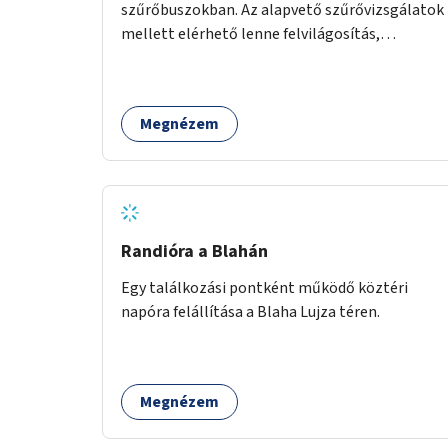
szűrőbuszokban. Az alapvető szűrővizsgálatok
mellett elérhető lenne felvilágosítás,
egészségügyi tanácsadás, a szexuális úton
terjedő betegségek szűrése és a
szenvedélybetegek támogatása.
Megnézem
Randióra a Blahán
Egy találkozási pontként működő köztéri
napóra felállítása a Blaha Lujza téren.
Megnézem