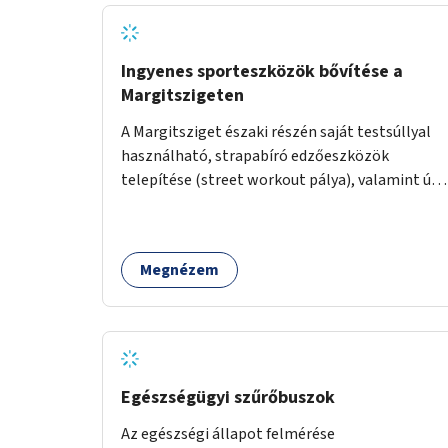
Ingyenes sporteszközök bővítése a
Margitszigeten
A Margitsziget északi részén saját testsúllyal
használható, strapabíró edzőeszközök
telepítése (street workout pálya), valamint új
kültéri pingpongasztalok kihelyezése. A
meglévő fitneszterület jelenleg alig felszerelt,
így kihasználatlan. A pingpongasztalok
Megnézem
telepítésével egy népszerű, ingyenes
sportolási lehetőség válna elérhetővé a sziget
északi felén, ahol jelenleg egyetlen asztal sem
található.
Egészségügyi szűrőbuszok
Az egészségi állapot felmérése