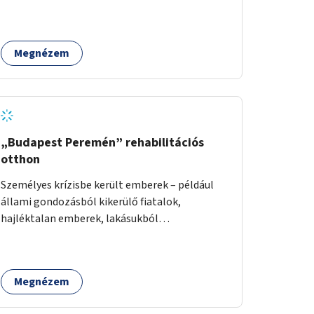
Megnézem
„Budapest Peremén” rehabilitációs
otthon
Személyes krízisbe került emberek – például
állami gondozásból kikerülő fiatalok,
hajléktalan emberek, lakásukból
kilakoltatottak, szenvedélybetegségükből
kijönni szándékozók – számára rehabilitációs
otthon megteremtése Budapest valamely
Megnézem
peremkerületén, civil/szakmai szervezeti
háttérrel. A program a közvetlen segítségen,