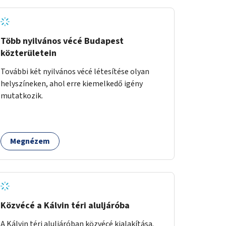
biztonságnyújtáson kívül gazdálkodásba is
bevonja az ott lévő személyeket, és egyben a
környezettudatos és fenntartható élettel
kapcsolatos szemléletformálást is céljának
Több nyilvános vécé Budapest
tekinti.
közterületein
További két nyilvános vécé létesítése olyan
helyszíneken, ahol erre kiemelkedő igény
mutatkozik.
Megnézem
Közvécé a Kálvin téri aluljáróba
A Kálvin téri aluljáróban közvécé kialakítása.