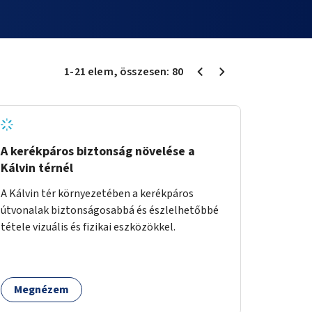
1
-
21
elem
, összesen:
80
A kerékpáros biztonság növelése a
Kálvin térnél
A Kálvin tér környezetében a kerékpáros
útvonalak biztonságosabbá és észlelhetőbbé
tétele vizuális és fizikai eszközökkel.
Megnézem