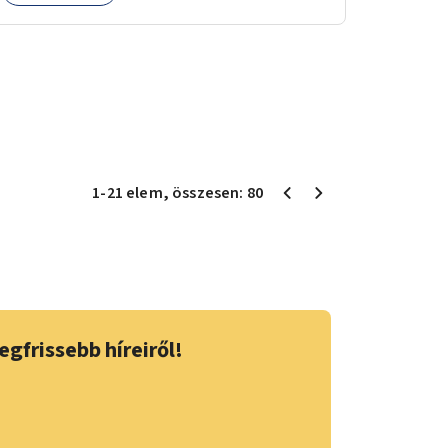
1
-
21
elem
, összesen:
80
egfrissebb híreiről!