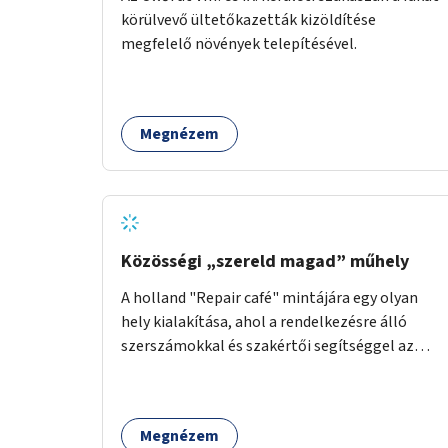
körülvevő ültetőkazetták kizöldítése
megfelelő növények telepítésével.
Megnézem
Közösségi „szereld magad” műhely
A holland "Repair café" mintájára egy olyan
hely kialakítása, ahol a rendelkezésre álló
szerszámokkal és szakértői segítséggel az
ember maga megjavíthat elromlott tárgyakat.
A műhely egyben találkozóhely is, lehetőség
arra, hogy a közösség tagjai is segítsenek
Megnézem
egymásnak, megosszák tudásukat.