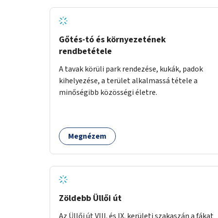
Gőtés-tó és környezetének
rendbetétele
A tavak körüli park rendezése, kukák, padok
kihelyezése, a terület alkalmassá tétele a
minőségibb közösségi életre.
Megnézem
Zöldebb Üllői út
Az Üllői út VIII. és IX. kerületi szakaszán a fákat