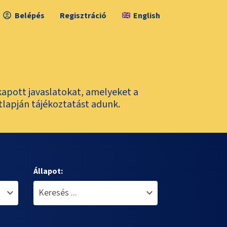
Belépés
Regisztráció
English
kapott javaslatokat, amelyeket a
tlapján tájékoztatást adunk.
Állapot: