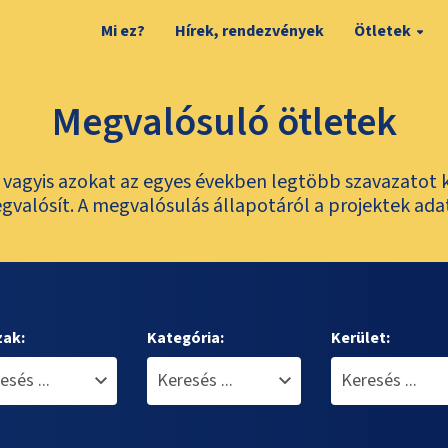
Mi ez?
Hírek, rendezvények
Ötletek
Megvalósuló ötletek
t, vagyis azokat az egyes években legtöbb szavazatot 
valósít. A megvalósulás állapotáról a projektek ada
zak:
Kategória:
Kerület: