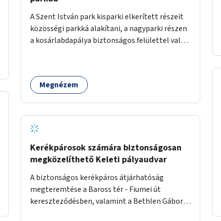
A Szent István park kisparki elkerített részeit
közösségi parkká alakítani, a nagyparki részen
a kosárlabdapálya biztonságos felülettel való
burkolása.
Megnézem
Kerékpárosok számára biztonságosan
megközelíthető Keleti pályaudvar
A biztonságos kerékpáros átjárhatóság
megteremtése a Baross tér - Fiumei út
kereszteződésben, valamint a Bethlen Gábor
utcánál a Thököly útról való balra kanyarodás