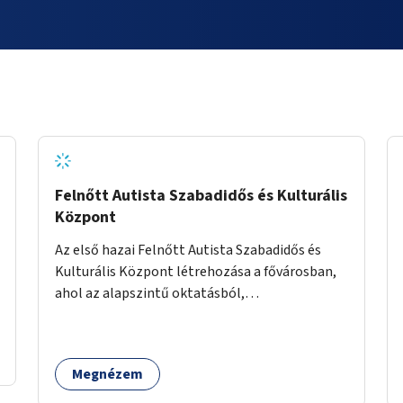
Felnőtt Autista Szabadidős és Kulturális
Központ
Az első hazai Felnőtt Autista Szabadidős és
Kulturális Központ létrehozása a fővárosban,
ahol az alapszintű oktatásból,
továbbképzésből és a felsőoktatásból kikerülő
autista fiatalok élethosszig tartó támogatásra
és közösségekre találhatnak.
Megnézem