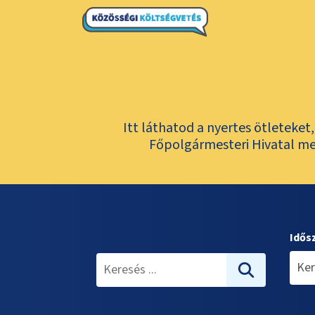
Itt láthatod a nyertes ötleteke
Főpolgármesteri Hivatal meg
Idős