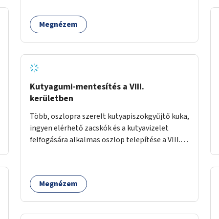
biztosítása a Festetics György utca irányába.
Megnézem
Kutyagumi-mentesítés a VIII.
kerületben
Több, oszlopra szerelt kutyapiszokgyűjtő kuka,
ingyen elérhető zacskók és a kutyavizelet
felfogására alkalmas oszlop telepítése a VIII.
kerületben a Magdolnanegyed és a
Palotanegyed néhány pontján, pilot jelleggel.
Megnézem