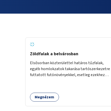
Zöldfalak a belvárosban
Elsősorban közterülettel határos tűzfalak,
egyéb homlokzatok takarása tartószerkezetre
futtatott futónövényekkel, esetleg ezekhez
kapcsolódóan lugasok kialakítása. Ezzel olyan
belvárosi helyszíneken növelhető a
zöldfelületek mennyisége, ahol helyhiány
Megnézem
miatt másra nincs lehetőség.