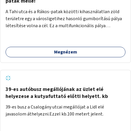
gyalogosforgalom miatt, mert távolsági buszmegálló,
patak mellé!
templom, posta, iskola is található a közelben.
A Tahi utca és a Rákos-patak közötti kihasználatlan zöld
területre egy a városligetihez hasonló gumiborítású pálya
létesítése volna a cél. Ez a multifunkcionális pálya
praktikus, mivel egyszerre űzhető röplabda, tollaslabda,
illetve lábtenisz is, az állítható hálónak köszönhetően.
Megnézem
39-es autóbusz megállójának az üzlet elé
helyezese a kutyafuttató előtti helyett. kb
39-es busz a Csalogány utcai megállójat a Lidl elé
javasolom áthelyezni.Ezzel kb.100 metert jelent.