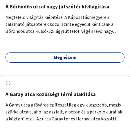
A Bőröndös utcai nagy játszótér kivilágítása
Megfelelő világítás kiépítése. A Káposztásmegyeren
található játszóterek közül szinte egyedüliként csak a
Bőröndös utca Külső-Szilágyi út felöli végén lévő nagy
játszótér nem rendelkezik közvilágítással, ami miatt a őszi
és téli hónapokban nem lehet ide járni a gyerekekkel.
Megnézem
A Garay utca közösségi térré alakítása
A Garay utca a főváros építészetileg egyik legszebb, mégis
szürke utcája, ahol az aszfalt, a beton és a parkolók uralják
a közterületet. Az utca Garay tér és Hernád utca közötti
szakasza tökéletes tere lehetne egy zöld és közösségbarát