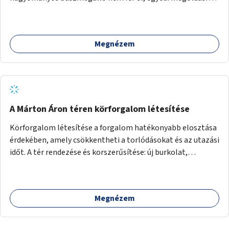
lenne szükség.
Megnézem
A Márton Áron téren körforgalom létesítése
Körforgalom létesítése a forgalom hatékonyabb elosztása
érdekében, amely csökkentheti a torlódásokat és az utazási
időt. A tér rendezése és korszerűsítése: új burkolat,
zöldfelületek, modern közösségi tér kialakítása, hogy a
hely valódi köztérré váljon, ahol az emberek szívesen
időznek.
Megnézem