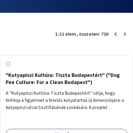
1
-
21
elem
, összesen:
720
"Kutyapiszi Kultúra: Tiszta Budapestért" ("Dog
Pee Culture: For a Clean Budapest")
A "Kutyapiszi Kultúra: Tiszta Budapestért" célja, hogy
felhívja a figyelmet a felelős kutyatartás új dimenziójára: a
kutyapiszi utcai tisztításának szokására. A projekt
keretében szeretnénk edukálni a kutyatulajdonosokat,
hogy séta közben, amikor kedvencük a járdára vizel, egy
palack vízzel öblítsék le azt, ezzel hozzájárulva a tiszta,