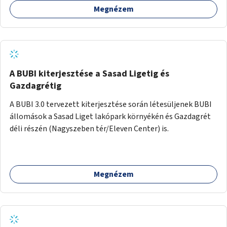
Megnézem
barátságosabbá és zöldebbé lehetne tenni a megállókat.
A BUBI kiterjesztése a Sasad Ligetig és
Gazdagrétig
A BUBI 3.0 tervezett kiterjesztése során létesüljenek BUBI
állomások a Sasad Liget lakópark környékén és Gazdagrét
déli részén (Nagyszeben tér/Eleven Center) is.
Megnézem