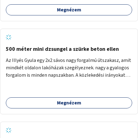
Megnézem
500 méter mini dzsungel a szürke beton ellen
Az Illyés Gyula egy 2x2 sávos nagy forgalmú útszakasz, amit
mindkét oldalon lakóházak szegélyeznek. nagy a gyalogos
forgalom is minden napszakban. A közlekedési irányokat
egy sivár zöldsáv választja el, ami kiválóan alkalmas lenne
egy nagy biodiverzitású hosszú kert kialakítására, több
szintű növényzettel, öntözőrendszerrel, esetleg
Megnézem
valamilyen vizes attrakcióval ami végfut mind az 500m-en.