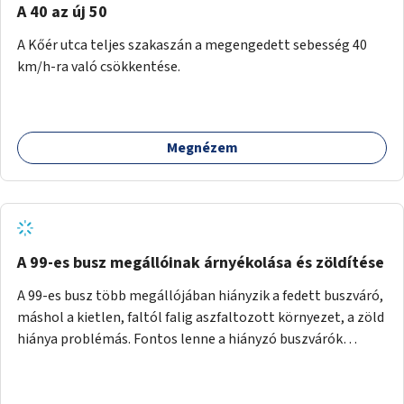
A 40 az új 50
A Kőér utca teljes szakaszán a megengedett sebesség 40
km/h-ra való csökkentése.
Megnézem
A 99-es busz megállóinak árnyékolása és zöldítése
A 99-es busz több megállójában hiányzik a fedett buszváró,
máshol a kietlen, faltól falig aszfaltozott környezet, a zöld
hiánya problémás. Fontos lenne a hiányzó buszvárók
pótlása és az árnyékolás megoldása. Mindezt a zöldítéssel
is össze lehetne kötni: ahol megoldható, ott az utasváróra
vagy akár önálló rácsozatra futtatott növényekkel