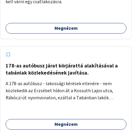
kell várni egy csatlakozásra.
Megnézem
178-as autóbusz járat körjárattá alakításával a
tabániak közlekedésének javítása.
A 178-as autóbusz - lakossági kérések ellenére - nem
közlekedik az Erzsébet hídon át a Kossuth Lajos utca,
Rákóczi út nyomvonalon, ezáltal a Tabánban lakók
belvárosba jutásának minősége jelentősen romlott a
változtatás óta! Nem tudnak továbbá a Tabániak közvetlen
járattal feljutni a Naphegyre, ahol iskola és óvoda is van a
Megnézem
körzetben élők számára. Megoldás lenne, ha a 178-as