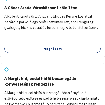
A Göncz Árpád Városközpont zöldítése
A Róbert Károly Krt., Angyalföldi út és Déryné köz által
határolt parkoló egy óriási betonfelület, ahol rengeteg
gyalogos, biciklis és autós fordul meg. A beton feltörésével,
virágágyások létesítésével, fák ültetésével a terület
kellemesebbé, élhetőbbá varázsolható. Az Angyalföldi út
menti járda és a parkoló közé kellene egy zöld sáv,
Megnézem
virágágyásokkal a meglévő fák alá, a lakóépület felőli két
autósáv közé fákat lehetne ültetni, illetve a parkoló és a
járda / bicikliút közé is jók lennének fák.
A Margit híd, budai hídfő buszmegálló
környezetének rendezése
A Margit híd budai hídfő buszmegállóban árnyékoló-
esővédő tető építése és pad lehelyezése. A szűk járda miatt
hagyományos buszmegálló nem fér el, egyedi megoldásra