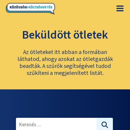
Beküldött ötletek
Az ötleteket itt abban a formában
láthatod, ahogy azokat az ötletgazdák
beadták. A szűrők segítségével tudod
szűkíteni a megjelenített listát.