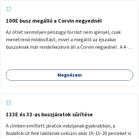
tud állni a megállóba. A környéken a tömegközlekedés
csúcsidőben már most is fullos, a Bosnyák téri beruházások
befejeztével hatványozódni fog az utazási igény.
100E busz megálló a Corvin negyednél
Az ötlet senmilyen pénzügyi forrást nem igényel, csak
menetrend módosítást, mivel a megálló az éjszakai
buszoknak már rendelkezésre áll a Corvin negyednél. A 4-es
és 6-os villamos vonalához közel élőknek a repülőtérre
kijutást, illetve onnan hazajutást nagyban megkönnyítené,
ha a 100E reptéri busz a Corvin negyed metrómegállónál is
Megnézem
megállna - főleg éjjel, amikor a metró nem jár, és a 200E
busz is sokkal ritkábban. Az utazási időt a belvárosban
100E-re fel-/leszállóknak ez az egyetlen plusz megálló
nem hosszabbítaná meg sokkal, a 4-6 vonalán lakóknak
viszont a Kálvin tér-Corvin negyed utat megspórolva 10-15
perccel rövidítheti az utazási idejét.
133E és 33-as buszjáratok sűrítése
A címben említett járatok induljanak gyakrabban, a
Budafoki út felé lakóknak sokszor akár 10-15-20 perceket is