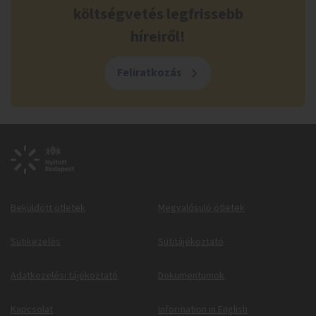
költségvetés legfrissebb
híreiről!
Feliratkozás
Beküldött ötletek
Megvalósuló ötletek
Sütikezelés
Sütitájékoztató
Adatkezelési tájékoztató
Dokumentumok
Kapcsolat
Information in English