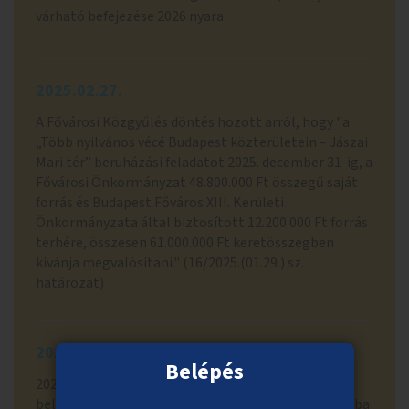
várható befejezése 2026 nyara.
2025.02.27.
A Fővárosi Közgyűlés döntés hozott arról, hogy "a
„Több nyilvános vécé Budapest közterületein – Jászai
Mari tér” beruházási feladatot 2025. december 31-ig, a
Fővárosi Önkormányzat 48.800.000 Ft összegű saját
forrás és Budapest Főváros XIII. Kerületi
Önkormányzata által biztosított 12.200.000 Ft forrás
terhére, összesen 61.000.000 Ft keretösszegben
kívánja megvalósítani." (16/2025.(01.29.) sz.
határozat)
2024.05.28.
Belépés
2024. április 24-én nyilvános konzultáció keretein
belül lezajlott a projekt társadalmasítása, ill. a szóba