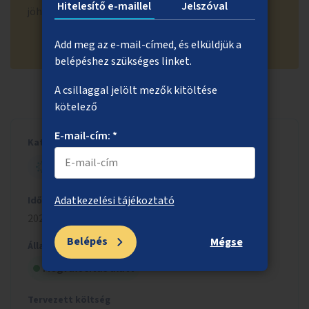
Hitelesítő e-maillel
Jelszóval
jöhető illemhelyek körének meghatározása.
Add meg az e-mail-címed, és elküldjük a
belépéshez szükséges linket.
A csillaggal jelölt mezők kitöltése
kötelező
E-mail-cím: *
Kategória
ESÉLYTEREMTŐ BUDAPEST
Adatkezelési tájékoztató
Időszak
2022/2023
Belépés
Mégse
Állapot
Megvalósítás alatt
Tervezett költség