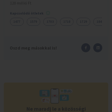
120 millió Ft
Kapcsolódó ötletek
1477
1579
1703
1718
1729
1847
Oszd meg másokkal is!
Ne maradj le a közösségi