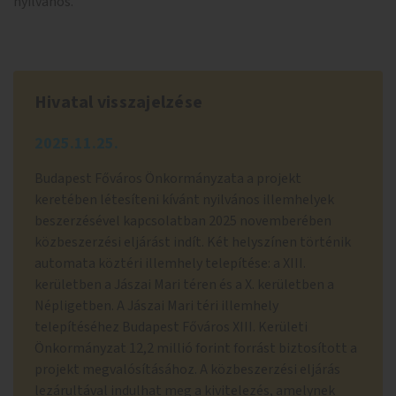
nyilvános.
Hivatal visszajelzése
2025.11.25.
Budapest Főváros Önkormányzata a projekt
keretében létesíteni kívánt nyilvános illemhelyek
beszerzésével kapcsolatban 2025 novemberében
közbeszerzési eljárást indít. Két helyszínen történik
automata köztéri illemhely telepítése: a XIII.
kerületben a Jászai Mari téren és a X. kerületben a
Népligetben. A Jászai Mari téri illemhely
telepítéséhez Budapest Főváros XIII. Kerületi
Önkormányzat 12,2 millió forint forrást biztosított a
projekt megvalósításához. A közbeszerzési eljárás
lezárultával indulhat meg a kivitelezés, amelynek