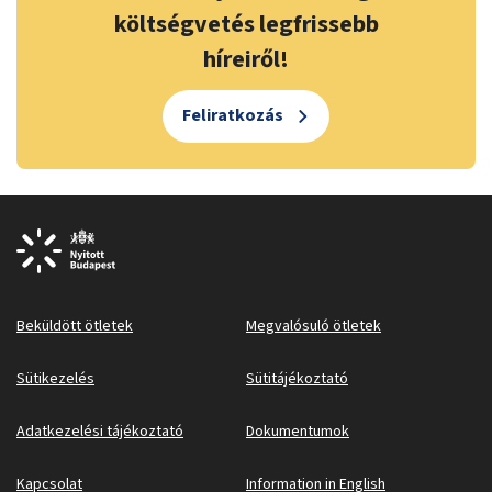
költségvetés legfrissebb
híreiről!
Feliratkozás
Beküldött ötletek
Megvalósuló ötletek
Sütikezelés
Sütitájékoztató
Adatkezelési tájékoztató
Dokumentumok
Kapcsolat
Information in English