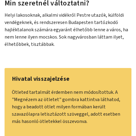
Min szeretnél változtatni?
Helyi lakosoknak, alkalmi vidékről Pestre utazók, külföldi
vendégeknek, és rendszeresen Budapesten tartózkodó
hajléktalanok számára egyaránt élhetőbb lenne a város, ha
nem lenne ilyen mocskos. Sok nagyvárosban láttam ilyet,
élhetőbbek, tisztábbak.
Hivatal visszajelzése
Ötleted tartalmát érdemben nem módosítottuk. A
"Megnézem az ötletet" gombra kattintva láthatod,
hogy a beadott ötlet milyen formában került
szavazólapra letisztázott szöveggel, adott esetben
más hasonló ötletekkel összevonva.