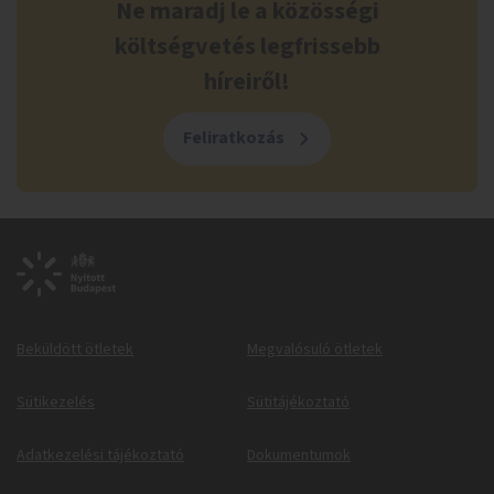
Ne maradj le a közösségi
költségvetés legfrissebb
híreiről!
Feliratkozás
Beküldött ötletek
Megvalósuló ötletek
Sütikezelés
Sütitájékoztató
Adatkezelési tájékoztató
Dokumentumok