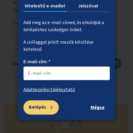
Tervezett költség
Hitelesítő e-maillel
Jelszóval
120 millió Ft
Add meg az e-mail-címed, és elküldjük a
Kapcsolódó ötletek
belépéshez szükséges linket.
1439
1483
1593
A csillaggal jelölt mezők kitöltése
kötelező
E-mail-cím: *
Oszd meg másokkal is!
Adatkezelési tájékoztató
Belépés
Mégse