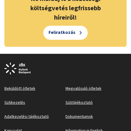
költségvetés legfrissebb
híreiről!
Feliratkozás
Beküldött ötletek
Megvalósuló ötletek
Sütikezelés
Sütitájékoztató
Adatkezelési tájékoztató
Dokumentumok
Kapcsolat
Information in English