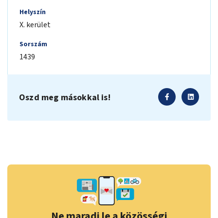
Helyszín
X. kerület
Sorszám
1439
Oszd meg másokkal is!
Ne maradj le a közösségi