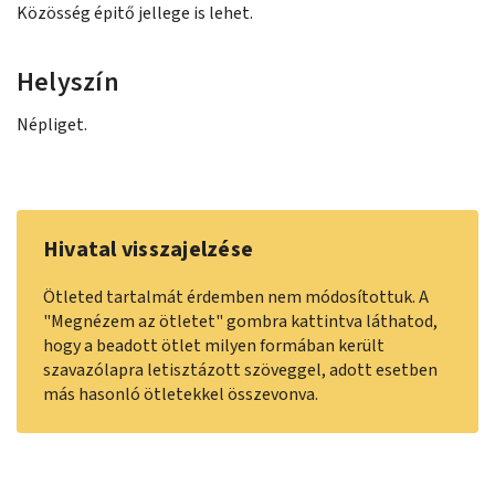
Közösség épitő jellege is lehet.
Helyszín
Népliget.
Hivatal visszajelzése
Ötleted tartalmát érdemben nem módosítottuk. A
"Megnézem az ötletet" gombra kattintva láthatod,
hogy a beadott ötlet milyen formában került
szavazólapra letisztázott szöveggel, adott esetben
más hasonló ötletekkel összevonva.