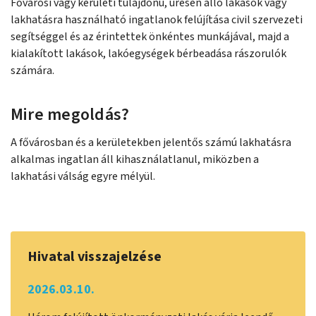
Fővárosi vagy kerületi tulajdonú, üresen álló lakások vagy
lakhatásra használható ingatlanok felújítása civil szervezeti
segítséggel és az érintettek önkéntes munkájával, majd a
kialakított lakások, lakóegységek bérbeadása rászorulók
számára.
Mire megoldás?
A fővárosban és a kerületekben jelentős számú lakhatásra
alkalmas ingatlan áll kihasználatlanul, miközben a
lakhatási válság egyre mélyül.
Hivatal visszajelzése
2026.03.10.