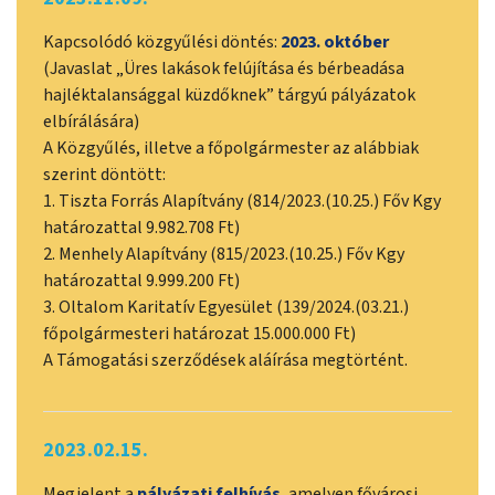
Kapcsolódó közgyűlési döntés:
2023. október
(Javaslat „Üres lakások felújítása és bérbeadása
hajléktalansággal küzdőknek” tárgyú pályázatok
elbírálására)
A Közgyűlés, illetve a főpolgármester az alábbiak
szerint döntött:
1. Tiszta Forrás Alapítvány (814/2023.(10.25.) Főv Kgy
határozattal 9.982.708 Ft)
2. Menhely Alapítvány (815/2023.(10.25.) Főv Kgy
határozattal 9.999.200 Ft)
3. Oltalom Karitatív Egyesület (139/2024.(03.21.)
főpolgármesteri határozat 15.000.000 Ft)
A Támogatási szerződések aláírása megtörtént.
2023.02.15.
Megjelent a
pályázati felhívás
, amelyen fővárosi