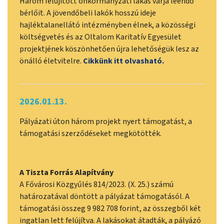
Három felújított önkormányzati lakás várja leendő
bérlőit. A jövendőbeli lakók hosszú ideje
hajléktalanellátó intézményben élnek, a közösségi
költségvetés és az Oltalom Karitatív Egyesület
projektjének köszönhetően újra lehetőségük lesz az
önálló életvitelre.
Cikkünk itt olvasható.
2026.01.13.
Pályázati úton három projekt nyert támogatást, a
támogatási szerződéseket megkötötték.
A Tiszta Forrás Alapítvány
A Fővárosi Közgyűlés 814/2023. (X. 25.) számú
határozatával döntött a pályázat támogatásól. A
támogatási összeg 9 982 708 forint, az összegből két
ingatlan lett felújítva. A lakásokat átadták, a pályázó