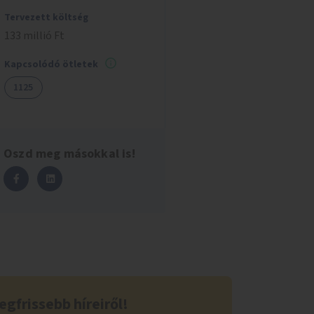
Tervezett költség
133 millió Ft
Kapcsolódó ötletek
1125
Oszd meg másokkal is!
egfrissebb híreiről!