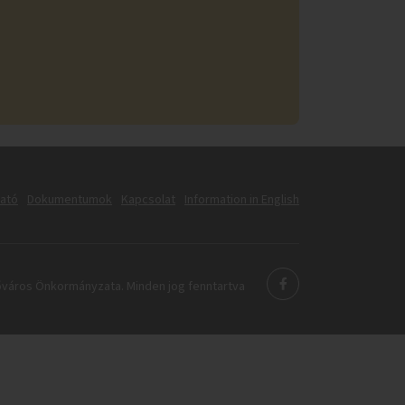
tató
Dokumentumok
Kapcsolat
Information in English
város Önkormányzata. Minden jog fenntartva