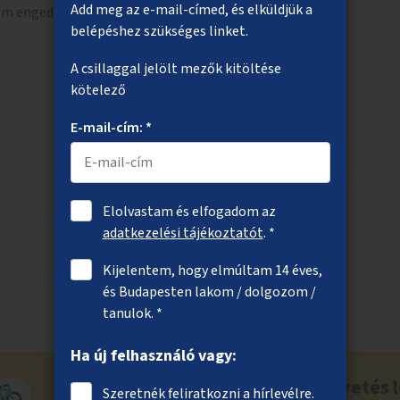
Add meg az e-mail-címed, és elküldjük a
em engedhetik meg maguknak a magánellátást.
belépéshez szükséges linket.
A csillaggal jelölt mezők kitöltése
kötelező
E-mail-cím: *
Elolvastam és elfogadom az
adatkezelési tájékoztatót
. *
Kijelentem, hogy elmúltam 14 éves,
és Budapesten lakom / dolgozom /
tanulok. *
Ha új felhasználó vagy:
Ne maradj le a közösségi költségvetés l
Szeretnék feliratkozni a hírlevélre.