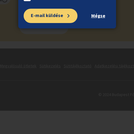
E-mail küldése
Mégse
Feliratkozás
Megvalósuló ötletek
Sütikezelés
Sütitájékoztató
Adatkezelési tájékoz
© 2024 Budapest Fő