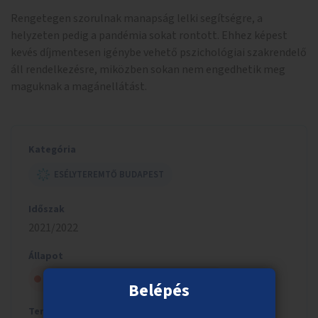
Rengetegen szorulnak manapság lelki segítségre, a
helyzeten pedig a pandémia sokat rontott. Ehhez képest
kevés díjmentesen igénybe vehető pszichológiai szakrendelő
áll rendelkezésre, miközben sokan nem engedhetik meg
maguknak a magánellátást.
Kategória
ESÉLYTEREMTŐ BUDAPEST
Időszak
2021/2022
Állapot
Szavazólapra került, de nem nyert
Belépés
Tervezett költség