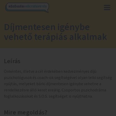
Díjmentesen igénybe
vehető terápiás alkalmak
Leírás
Önkéntes, illetve a cél érdekében kedvezményes díjú
pszichológusok és coach-ok segítségével olyan lelki segítség
nyújtás, melyeket bárki díjmentesen igénybe vehetne a
rendelkezésre álló keret erejéig. Csoportos pszichodráma
foglalkozásokat és S.O.S. segítséget is nyújthatna.
Mire megoldás?