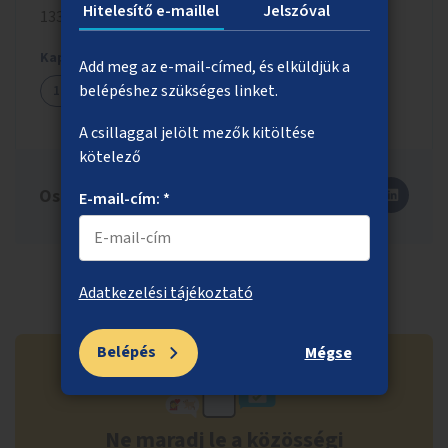
Hitelesítő e-maillel
Jelszóval
133 millió Ft
Kapcsolódó ötletek
Add meg az e-mail-címed, és elküldjük a
belépéshez szükséges linket.
1125
A csillaggal jelölt mezők kitöltése
kötelező
Oszd meg másokkal is!
E-mail-cím: *
Adatkezelési tájékoztató
Belépés
Mégse
Ne maradj le a közösségi