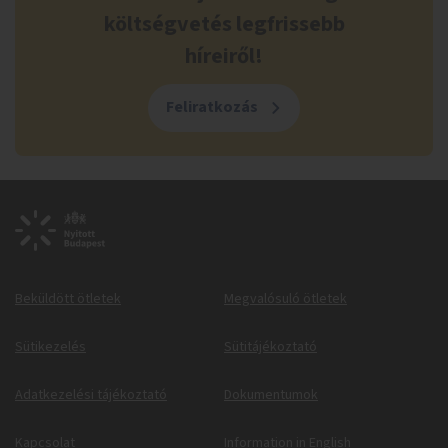
költségvetés legfrissebb
híreiről!
Feliratkozás
Beküldött ötletek
Megvalósuló ötletek
Sütikezelés
Sütitájékoztató
Adatkezelési tájékoztató
Dokumentumok
Kapcsolat
Information in English