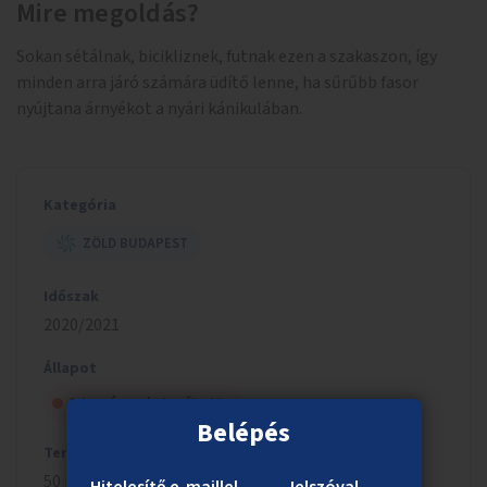
Mire megoldás?
Sokan sétálnak, bicikliznek, futnak ezen a szakaszon, így
minden arra járó számára üdítő lenne, ha sűrűbb fasor
nyújtana árnyékot a nyári kánikulában.
Kategória
ZÖLD BUDAPEST
Időszak
2020/2021
Állapot
A tanács elutasította
Belépés
Tervezett költség
50 millió Ft
Hitelesítő e-maillel
Jelszóval