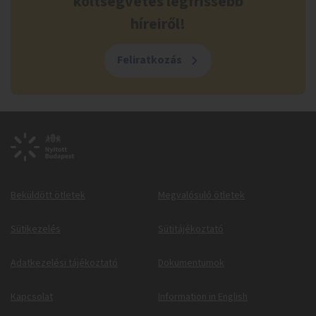
költségvetés legfrissebb
híreiről!
Feliratkozás
Beküldött ötletek
Megvalósuló ötletek
Sütikezelés
Sütitájékoztató
Adatkezelési tájékoztató
Dokumentumok
Kapcsolat
Information in English