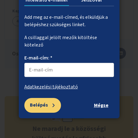
Kapcsolódó ötletek
Add meg az e-mail-címed, és elküldjük a
440
belépéshez szükséges linket.
A csillaggal jelölt mezők kitöltése
kötelező
Oszd meg másokkal is!
E-mail-cím: *
Adatkezelési tájékoztató
Belépés
Mégse
Ne maradj le a közösségi