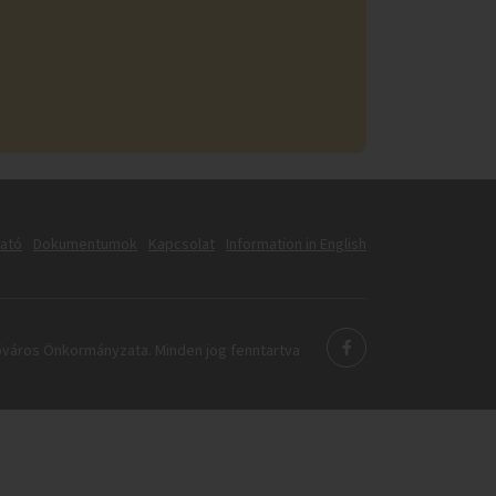
tató
Dokumentumok
Kapcsolat
Information in English
város Önkormányzata. Minden jog fenntartva