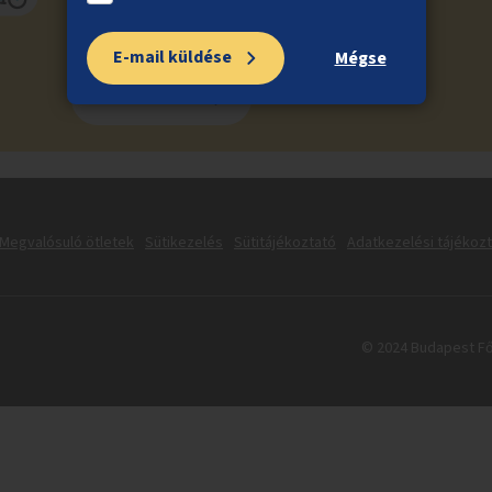
E-mail küldése
Mégse
Feliratkozás
Megvalósuló ötletek
Sütikezelés
Sütitájékoztató
Adatkezelési tájékoz
© 2024 Budapest Fő