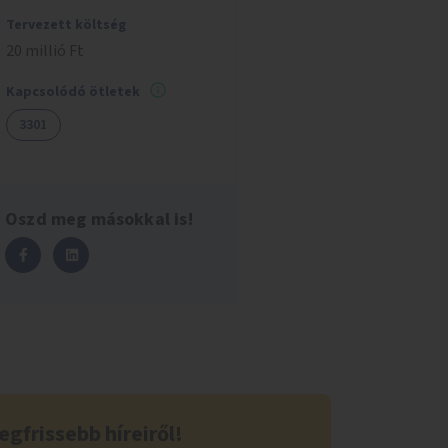
Tervezett költség
20 millió Ft
Kapcsolódó ötletek
3301
Oszd meg másokkal is!
egfrissebb híreiről!