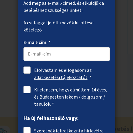
Add meg az e-mail-címed, és elküldjük a
belépéshez szükséges linket.
A csillaggal jelölt mezők kitöltése
kötelező
E-mail-cím: *
Elolvastam és elfogadom az
adatkezelési tájékoztatót
. *
Kijelentem, hogy elmúltam 14 éves,
és Budapesten lakom / dolgozom /
tanulok. *
Ha új felhasználó vagy:
Ne maradj le a közösségi költségvetés l
Szeretnék feliratkozni a hírlevélre.