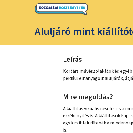
Aluljáró mint kiállító
Leírás
Kortárs művészplakátok és egyéb 
például elhanyagolt aluljárók, átjá
Mire megoldás?
A kiállítás vizuális nevelés és a
érzékenyítés is. A kiállítások kap
egy kicsit felüdítenék a mindennap
is.