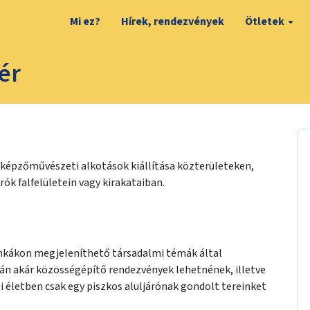
Mi ez?
Hírek, rendezvények
Ötletek
tér
képzőművészeti alkotások kiállítása közterületeken,
rók falfelületein vagy kirakataiban.
 munkákon megjeleníthető társadalmi témák által
csán akár közösségépítő rendezvények lehetnének, illetve
i életben csak egy piszkos aluljárónak gondolt tereinket