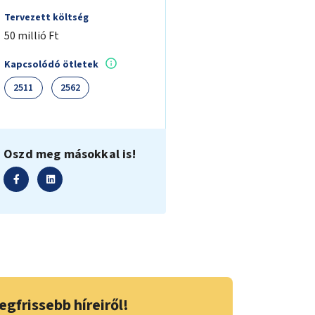
Tervezett költség
50 millió Ft
Kapcsolódó ötletek
2511
2562
Oszd meg másokkal is!
egfrissebb híreiről!