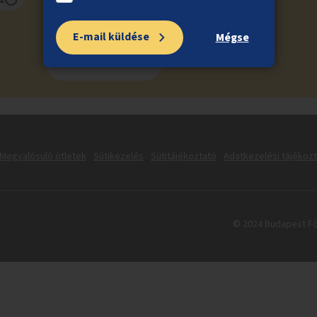
E-mail küldése
Mégse
Feliratkozás
Megvalósuló ötletek
Sütikezelés
Sütitájékoztató
Adatkezelési tájékoz
© 2024 Budapest Fő