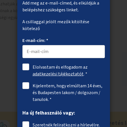
Add meg az e-mail-címed, és elküldjük a
zhatják azokat mindennapi életükben. A közösség
belépéshez szükséges linket.
ulnak a környezettudatos gondolkodás és életmód
sségi együttműködést.
A csillaggal jelölt mezők kitöltése
kötelező
E-mail-cím: *
Elolvastam és elfogadom az
adatkezelési tájékoztatót
. *
Kijelentem, hogy elmúltam 14 éves,
és Budapesten lakom / dolgozom /
tanulok. *
Ha új felhasználó vagy:
Ne maradj le a közösségi költségvetés l
Szeretnék feliratkozni a hírlevélre.