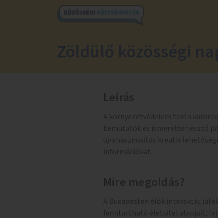
Zöldülő közösségi n
Leírás
A környezetvédelem terén különb
bemutatók és ismeretterjesztő já
újrahasznosítás kreatív lehetősége
információkat.
Mire megoldás?
A Budapesten élők interaktív, já
fenntartható életvitel alapjait, 