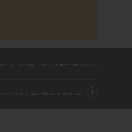
tató
Dokumentumok
Kapcsolat
Information in English
város Önkormányzata. Minden jog fenntartva