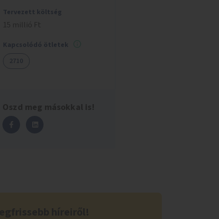
Tervezett költség
15 millió Ft
Kapcsolódó ötletek
2710
Oszd meg másokkal is!
egfrissebb híreiről!