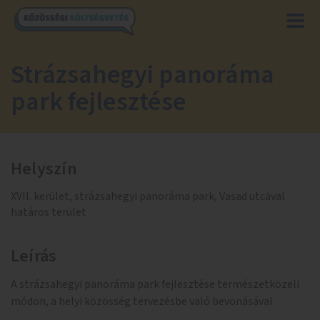
Strázsahegyi panoráma
park fejlesztése
Helyszín
XVII. kerület, strázsahegyi panoráma park, Vasad utcával
határos terület
Leírás
A strázsahegyi panoráma park fejlesztése természetközeli
módon, a helyi közösség tervezésbe való bevonásával.