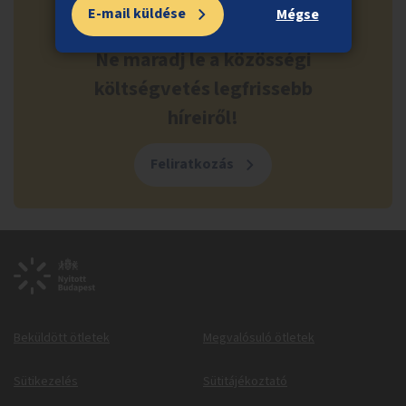
E-mail küldése
Mégse
Ne maradj le a közösségi
költségvetés legfrissebb
híreiről!
Feliratkozás
Beküldött ötletek
Megvalósuló ötletek
Sütikezelés
Sütitájékoztató