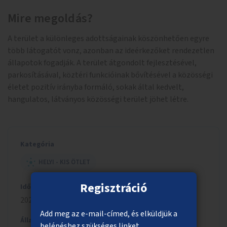
Mire megoldás?
A terület a különleges adottságainak köszönhetően egyre
több látogatót vonz, azonban az ideérkezőket rendezetlen
állapotok fogadják. A terület átgondolt fejlesztésével,
parkosításával, köztéri funkcióinak bővítésével a közösségi
életet pozitív irányba formáló, sokak által kedvelt,
hangulatos, látványos közösségi terület jöhet létre.
Kategória
HELYI - KIS ÖTLET
Regisztráció
Időszak
2023/2024
Add meg az e-mail-címed, és elküldjük a
Állapot
belépéshez szükséges linket.