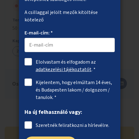
Szavazólapra került, de nem nyert
A csillaggal jelölt mezők kitöltése
kötelező
Tervezett költség
50 millió Ft
E-mail-cím: *
Kapcsolódó ötletek
2396
Elolvastam és elfogadom az
adatkezelési tájékoztatót
. *
Kijelentem, hogy elmúltam 14 éves,
Oszd meg másokkal is!
és Budapesten lakom / dolgozom /
tanulok. *
Ha új felhasználó vagy:
Szeretnék feliratkozni a hírlevélre.