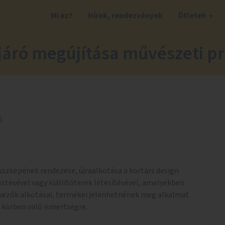
Mi ez?
Hírek, rendezvények
Ötletek
járó megújítása művészeti p
ó
összképének rendezése, újraalkotása a kortárs design
festésével vagy kiállítóterek létesítésével, amelyekben
rvezők alkotásai, termékei jelenhetnének meg alkalmat
 körben való ismertségre.