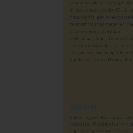
az aluljárókkal összefüggő has
érintettségét képviseltük. A l
hasznosítás igényeinek összefé
tekintettel az esetlegesen me
által generált hatásokra.
2026 januárjában a tervezett pá
beavatkozásra alkalmas felület
meghatározása pedig folyamat
A pályázat tervezett megjelené
2025.05.07.
Sikeres egyeztetés zajlott az ö
közösségi költségvetés munkat
kapcsolatban számos ötletet, 