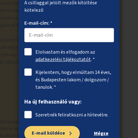
A csillaggal jelölt mezők kitöltése
znosítással kapcsolatban, ahol a Corvin-negyed
kötelező
egfontosabb szempontok: a tervezett üzleti
sülése a művészeti beavatkozás céljaival, különös
E-mail-cím: *
gjelenő fényreklámok, mozgóképes hirdetési felületek
lyázati kiírás részleteinek kidolgozása zajlott, a
ek végleges kijelölése és a pályázati ütemezés
Elolvastam és elfogadom az
ban van.
adatkezelési tájékoztatót
. *
si dátuma: 2026. március.
Kijelentem, hogy elmúltam 14 éves,
és Budapesten lakom / dolgozom /
tanulok. *
Ha új felhasználó vagy:
Szeretnék feliratkozni a hírlevélre.
tletbeadó, az érintett főosztályok, valamint a fővárosi
ársai között. A projekt megvalósításával
E-mail küldése
Mégse
külföldi jó gyakorlatot, lehetséges együttműködő