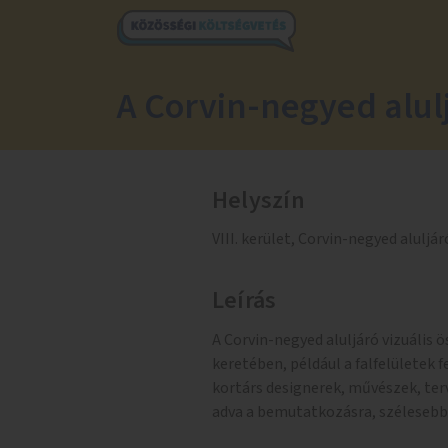
A Corvin-negyed alul
Helyszín
VIII. kerület, Corvin-negyed aluljár
Leírás
A Corvin-negyed aluljáró vizuális 
keretében, például a falfelületek 
kortárs designerek, művészek, te
adva a bemutatkozásra, szélesebb