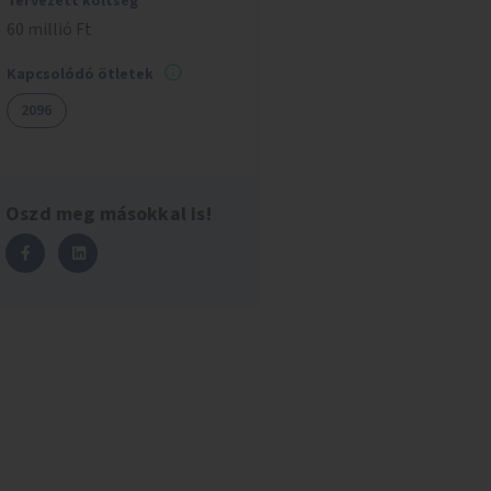
Tervezett költség
60 millió Ft
Kapcsolódó ötletek
2096
Oszd meg másokkal is!