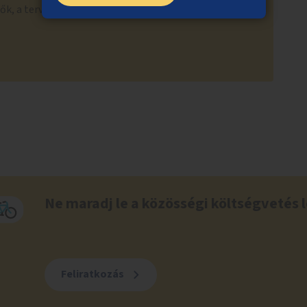
vők, a tervek kidolgozása ezek mentén indul el a
Ne maradj le a közösségi költségvetés l
Feliratkozás