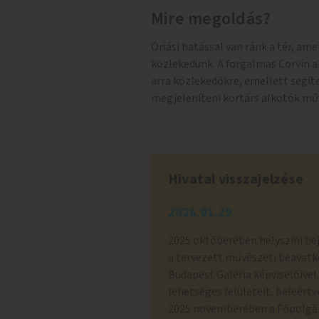
Mire megoldás?
Óriási hatással van ránk a tér, a
közlekedünk. A forgalmas Corvin a
arra közlekedőkre, emellett segí
megjeleníteni kortárs alkotók műv
Hivatal visszajelzése
2026.01.29.
2025 októberében helyszíni bej
a tervezett művészeti beavatk
Budapest Galéria képviselőivel
lehetséges felületeit, beleértve
2025 novemberében a Főpolgár