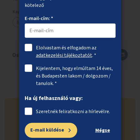
kötelező
Kapcsolódó ötletek
E-mail-cím: *
592
Elolvastam és elfogadom az
Oszd meg másokkal is!
adatkezelési tájékoztatót
. *
Kijelentem, hogy elmúltam 14 éves,
és Budapesten lakom / dolgozom /
tanulok. *
Ha új felhasználó vagy:
Szeretnék feliratkozni a hírlevélre.
Ne maradj le a közösségi
E-mail küldése
Mégse