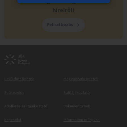
költségvetés legfrissebb
híreiről!
Feliratkozás
Beküldött ötletek
Megvalósuló ötletek
Sütikezelés
Sütitájékoztató
Adatkezelési tájékoztató
Dokumentumok
Kapcsolat
Information in English