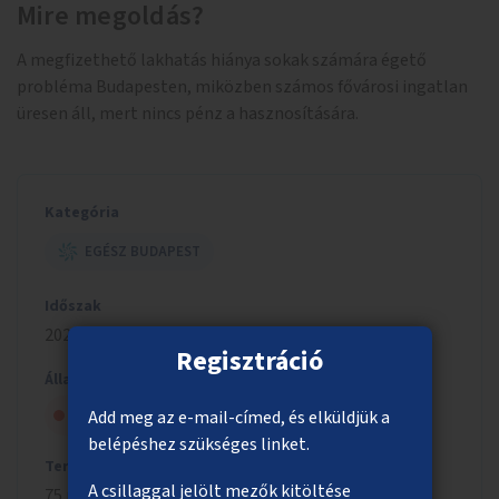
Mire megoldás?
A megfizethető lakhatás hiánya sokak számára égető
probléma Budapesten, miközben számos fővárosi ingatlan
üresen áll, mert nincs pénz a hasznosítására.
Kategória
EGÉSZ BUDAPEST
Időszak
2020/2021
Regisztráció
Állapot
Szavazólapra került, de nem nyert
Add meg az e-mail-címed, és elküldjük a
belépéshez szükséges linket.
Tervezett költség
A csillaggal jelölt mezők kitöltése
75 millió Ft