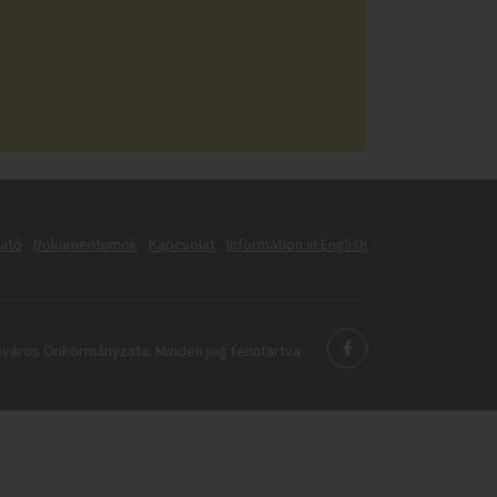
tató
Dokumentumok
Kapcsolat
Information in English
város Önkormányzata. Minden jog fenntartva