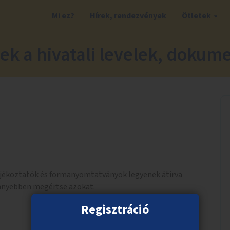
Mi ez?
Hírek, rendezvények
Ötletek
ek a hivatali levelek, doku
tájékoztatók és formanyomtatványok legyenek átírva
önnyebben megértse azokat.
Regisztráció