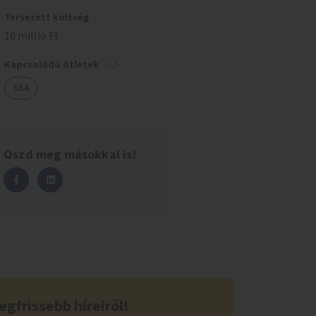
Tervezett költség
10 millió Ft
Kapcsolódó ötletek
554
Oszd meg másokkal is!
egfrissebb híreiről!