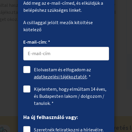
Add meg az e-mail-címed, és elküldjük a
 által használt hétköznapi nyelvezet sokszor annyira eltér
belépéshez szükséges linket.
tájékoztató vagy levél megértése még a jó szövegértéssel
get okoz.
A csillaggal jelölt mezők kitöltése
kötelező
E-mail-cím: *
Elolvastam és elfogadom az
adatkezelési tájékoztatót
. *
Kijelentem, hogy elmúltam 14 éves,
és Budapesten lakom / dolgozom /
tanulok. *
Ha új felhasználó vagy:
Ne maradj le a közösségi költségvetés l
Szeretnék feliratkozni a hírlevélre.