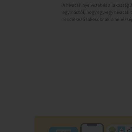
A hivatali nyelvezet és a lakosság
egymástól, hogy egy-egy hivatali 
rendelkező lakosoknak is nehézsé