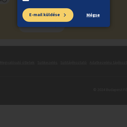
E-mail küldése
Mégse
Feliratkozás
Megvalósuló ötletek
Sütikezelés
Sütitájékoztató
Adatkezelési tájékoz
© 2024 Budapest Fő