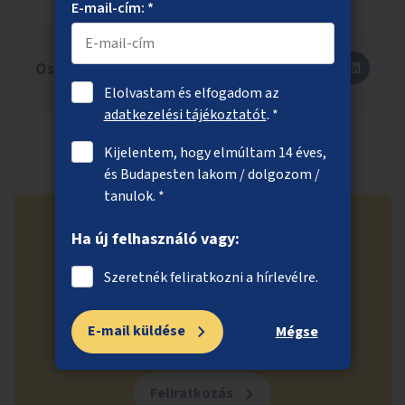
E-mail-cím: *
Oszd meg másokkal is!
Elolvastam és elfogadom az
adatkezelési tájékoztatót
. *
Kijelentem, hogy elmúltam 14 éves,
és Budapesten lakom / dolgozom /
tanulok. *
Ha új felhasználó vagy:
Szeretnék feliratkozni a hírlevélre.
Ne maradj le a közösségi
költségvetés legfrissebb
E-mail küldése
Mégse
híreiről!
Feliratkozás