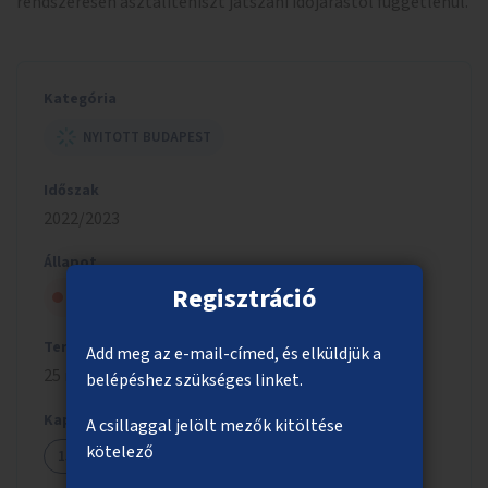
rendszeresen asztaliteniszt játszani időjárástól függetlenül.
Kategória
NYITOTT BUDAPEST
Időszak
2022/2023
Állapot
Regisztráció
Szavazólapra került, de nem nyert
Tervezett költség
Add meg az e-mail-címed, és elküldjük a
25 millió Ft
belépéshez szükséges linket.
Kapcsolódó ötletek
A csillaggal jelölt mezők kitöltése
kötelező
1575