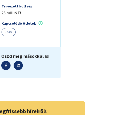
Tervezett költség
25 millió Ft
Kapcsolódó ötletek
1575
Oszd meg másokkal is!
egfrissebb híreiről!