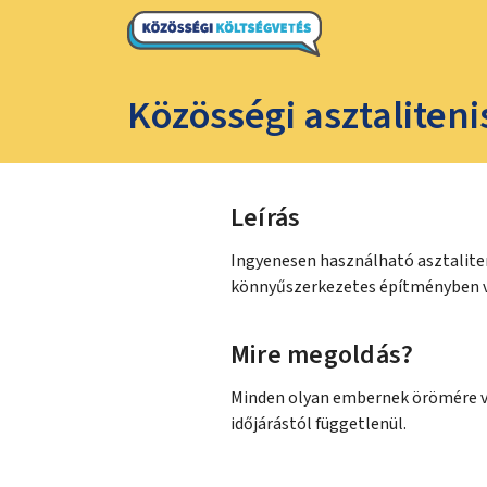
Közösségi asztaliteni
Leírás
Ingyenesen használható asztaliteni
könnyűszerkezetes építményben v
Mire megoldás?
Minden olyan embernek örömére vál
időjárástól függetlenül.