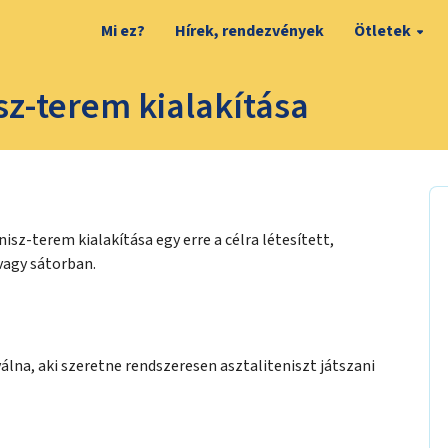
Mi ez?
Hírek, rendezvények
Ötletek
sz-terem kialakítása
sz-terem kialakítása egy erre a célra létesített,
agy sátorban.
na, aki szeretne rendszeresen asztaliteniszt játszani