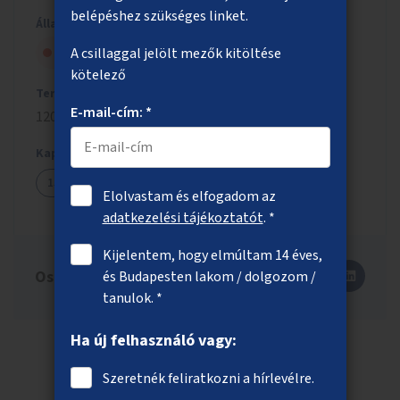
belépéshez szükséges linket.
Állapot
Szavazólapra került, de nem nyert
A csillaggal jelölt mezők kitöltése
kötelező
Tervezett költség
E-mail-cím: *
120 millió Ft
Kapcsolódó ötletek
1598
1609
Elolvastam és elfogadom az
adatkezelési tájékoztatót
. *
Kijelentem, hogy elmúltam 14 éves,
Oszd meg másokkal is!
és Budapesten lakom / dolgozom /
tanulok. *
Ha új felhasználó vagy:
Szeretnék feliratkozni a hírlevélre.