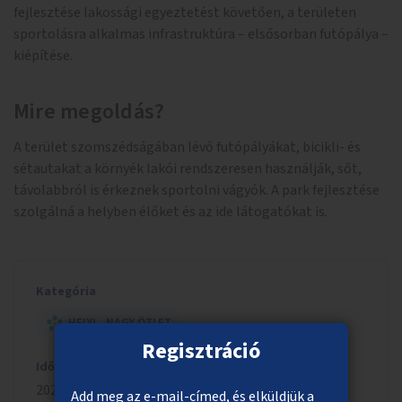
fejlesztése lakossági egyeztetést követően, a területen
sportolásra alkalmas infrastruktúra – elsősorban futópálya –
kiépítése.
Mire megoldás?
A terület szomszédságában lévő futópályákat, bicikli- és
sétautakat a környék lakói rendszeresen használják, sőt,
távolabbról is érkeznek sportolni vágyók. A park fejlesztése
szolgálná a helyben élőket és az ide látogatókat is.
Kategória
HELYI - NAGY ÖTLET
Regisztráció
Időszak
2022/2023
Add meg az e-mail-címed, és elküldjük a