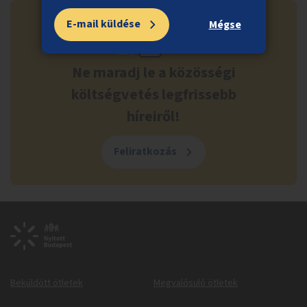
E-mail küldése
Mégse
Ne maradj le a közösségi
költségvetés legfrissebb
híreiről!
Feliratkozás
Beküldött ötletek
Megvalósuló ötletek