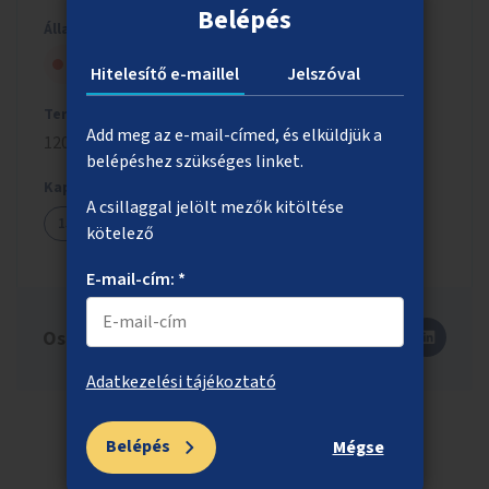
Belépés
Állapot
Szavazólapra került, de nem nyert
Hitelesítő e-maillel
Jelszóval
Tervezett költség
Add meg az e-mail-címed, és elküldjük a
120 millió Ft
belépéshez szükséges linket.
Kapcsolódó ötletek
A csillaggal jelölt mezők kitöltése
1598
1609
kötelező
E-mail-cím: *
Oszd meg másokkal is!
Adatkezelési tájékoztató
Belépés
Mégse