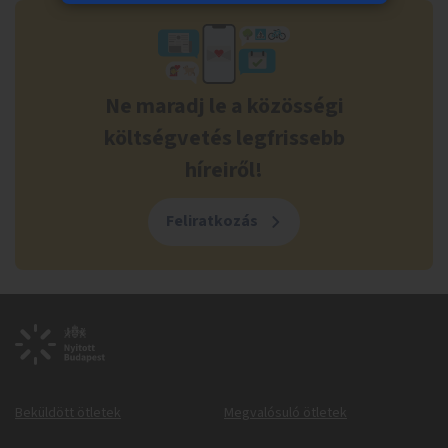
Ne maradj le a közösségi
költségvetés legfrissebb
híreiről!
Feliratkozás
Beküldött ötletek
Megvalósuló ötletek