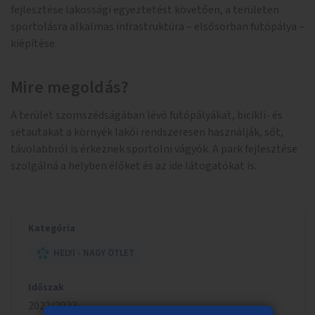
fejlesztése lakossági egyeztetést követően, a területen
sportolásra alkalmas infrastruktúra – elsősorban futópálya –
kiépítése.
Mire megoldás?
A terület szomszédságában lévő futópályákat, bicikli- és
sétautakat a környék lakói rendszeresen használják, sőt,
távolabbról is érkeznek sportolni vágyók. A park fejlesztése
szolgálná a helyben élőket és az ide látogatókat is.
Kategória
HELYI - NAGY ÖTLET
Időszak
2022/2023