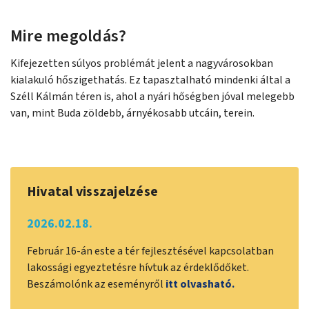
Mire megoldás?
Kifejezetten súlyos problémát jelent a nagyvárosokban
kialakuló hőszigethatás. Ez tapasztalható mindenki által a
Széll Kálmán téren is, ahol a nyári hőségben jóval melegebb
van, mint Buda zöldebb, árnyékosabb utcáin, terein.
Hivatal visszajelzése
2026.02.18.
Február 16-án este a tér fejlesztésével kapcsolatban
lakossági egyeztetésre hívtuk az érdeklődőket.
Beszámolónk az eseményről
itt olvasható.