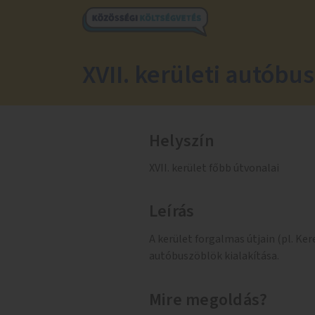
XVII. kerületi autóbu
Helyszín
XVII. kerület főbb útvonalai
Leírás
A kerület forgalmas útjain (pl. Kere
autóbuszöblök kialakítása.
Mire megoldás?