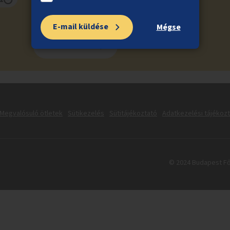
E-mail küldése
Mégse
Feliratkozás
Megvalósuló ötletek
Sütikezelés
Sütitájékoztató
Adatkezelési tájékoz
© 2024 Budapest Fő