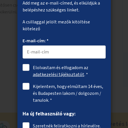
Add meg az e-mail-címed, és elküldjük a
ősen csökkenti, és ezzel a dugókat növeli, ha a
belépéshez szükséges linket.
ikerülni.
A csillaggal jelölt mezők kitöltése
kötelező
E-mail-cím: *
Elolvastam és elfogadom az
adatkezelési tájékoztatót
. *
Kijelentem, hogy elmúltam 14 éves,
és Budapesten lakom / dolgozom /
tanulok. *
Ha új felhasználó vagy:
Ne maradj le a közösségi költségvetés l
Szeretnék feliratkozni a hírlevélre.