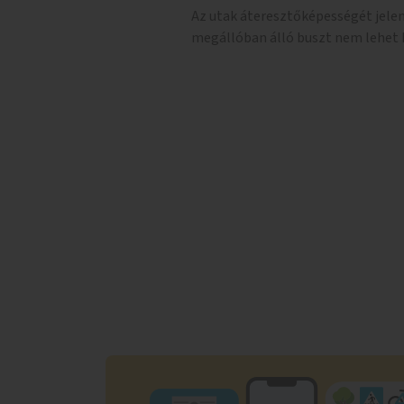
Az utak áteresztőképességét jelent
megállóban álló buszt nem lehet k