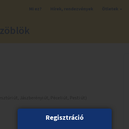
Mi ez?
Hírek, rendezvények
Ötletek
szöblök
sztúri út, Jászberényi út, Péceli út, Pesti út)
Regisztráció