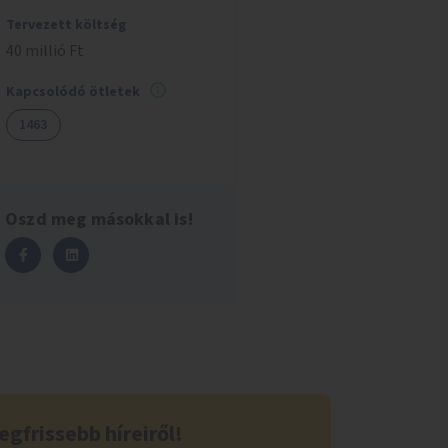
Tervezett költség
40 millió Ft
Kapcsolódó ötletek
1463
Oszd meg másokkal is!
egfrissebb híreiről!