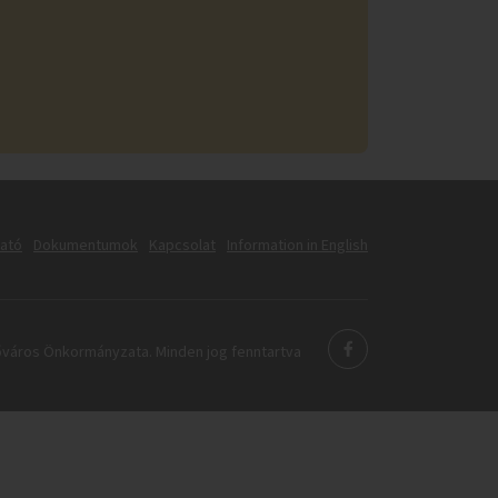
tató
Dokumentumok
Kapcsolat
Information in English
város Önkormányzata. Minden jog fenntartva