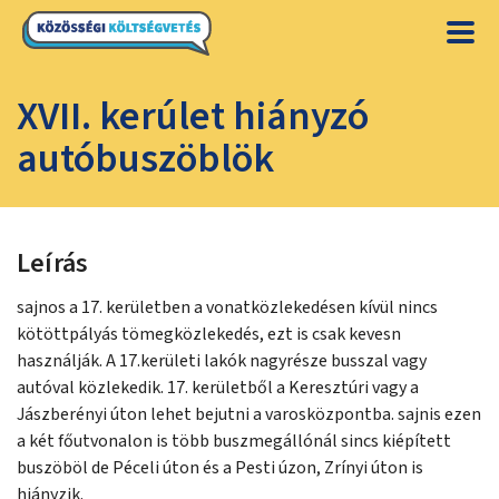
XVII. kerúlet hiányzó
autóbuszöblök
Leírás
sajnos a 17. kerületben a vonatközlekedésen kívül nincs
kötöttpályás tömegközlekedés, ezt is csak kevesn
használják. A 17.kerületi lakók nagyrésze busszal vagy
autóval közlekedik. 17. kerületből a Keresztúri vagy a
Jászberényi úton lehet bejutni a varosközpontba. sajnis ezen
a két főutvonalon is több buszmegállónál sincs kiépített
buszöböl de Péceli úton és a Pesti úzon, Zrínyi úton is
hiányzik.