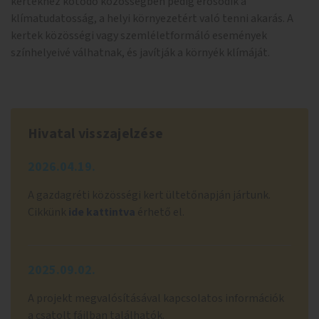
kertekhez kötődő közösségben pedig erősödik a
klímatudatosság, a helyi környezetért való tenni akarás. A
kertek közösségi vagy szemléletformáló események
színhelyeivé válhatnak, és javítják a környék klímáját.
Hivatal visszajelzése
2026.04.19.
A gazdagréti közösségi kert ültetőnapján jártunk.
Cikkünk
ide kattintva
érhető el.
2025.09.02.
A projekt megvalósításával kapcsolatos információk
a csatolt fájlban találhatók.