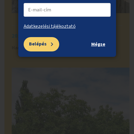
Adatkezelési tájékoztató
2025.05.20.
Belépés
Mégse
Hamarosan elkészül a zuglói közösségi kert: