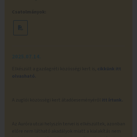
Csatolmányok:
2025.07.14.
Elkészült a gazdagréti közösségi kert is,
cikkünk itt
olvasható.
A zuglói közösségi kert átadóeseményéről
itt írtunk.
Az Auróra utcai helyszín tervei is elkészültek, azonban
előre nem látható akadályok miatt a kialakítás nem