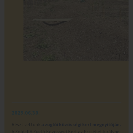
2025.06.30.
Részt vettünk
a zuglói közösségi kert megnyitóján.
A Zöldellő Zugló Közösségi Kert az Erzsébet királyné