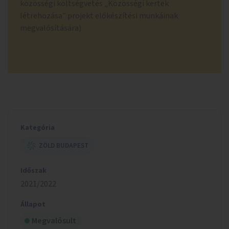
közösségi költségvetés „Közösségi kertek
létrehozása” projekt előkészítési munkáinak
megvalósítására)
Kategória
ZÖLD BUDAPEST
Időszak
2021/2022
Állapot
Megvalósult