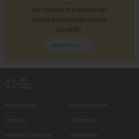
Ne maradj le a közösségi
költségvetés legfrissebb
híreiről!
Feliratkozás
Beküldött ötletek
Megvalósuló ötletek
Sütikezelés
Sütitájékoztató
Adatkezelési tájékoztató
Dokumentumok