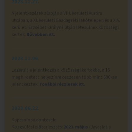
2023.11.27.
A jelentkezések alapján a VIII. kerületi Auróra
utcában, a XI. kerületi Gazdagréti lakótelepen és a XIV.
kerületi Erzsébet királyné útján létesülnek közösségi
kertek.
Bővebben itt.
2023.11.06.
Lezárult a jelentkezés a közösségi kertekbe, a 16
meghirdetett helyszínre összesen több mint 600-an
jelentkeztek.
További részletek itt.
2023.06.22.
Kapcsolódó döntések:
Közgyűlési előterjesztés:
2023. május
(Javaslat a