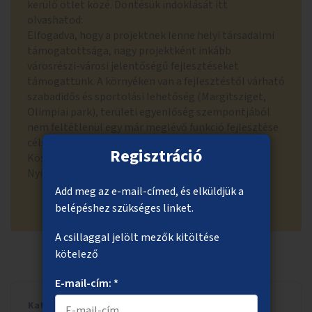
kerülő ötlet közé. Döntésük indoklását itt
olvashatod:
Elfogadva, hogy a projektnek lenne helyi társadalmi
támogatottsága, nagy projektként inkább
városrészi-városi jelentőségű fejlesztéseket
támogattunk. A környéken van a fejlesztéstől várható
szabadidős és sportolási lehetőség (Margitsziget,
Olimpiai park), területi egyenlőség szempontjából
nem feltétlenül egy már meglévő funkció fejlesztése
célszerű a közösségi költségvetésből.
Regisztráció
Köszönjük megértésed!
Nyitott Budapest Osztály
Add meg az e-mail-címed, és elküldjük a
belépéshez szükséges linket.
A csillaggal jelölt mezők kitöltése
kötelező
E-mail-cím: *
Kategória