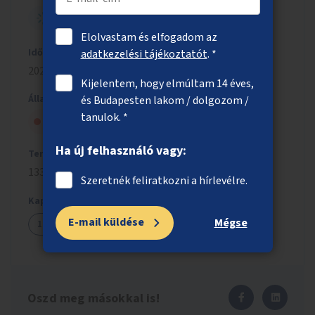
NYITOTT BUDAPEST
Elolvastam és elfogadom az
Időszak
adatkezelési tájékoztatót
. *
2021/2022
Kijelentem, hogy elmúltam 14 éves,
Állapot
és Budapesten lakom / dolgozom /
tanulok. *
A tanács elutasította
Ha új felhasználó vagy:
Tervezett költség
133 millió Ft
Szeretnék feliratkozni a hírlevélre.
Kapcsolódó ötletek
E-mail küldése
Mégse
1147
Oszd meg másokkal is!