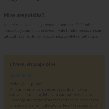
asztal, teqball asztal.
Mire megoldás?
A sporteszközök kihelyezésével a kamasz-ifjú felnőtt
korosztály számára is érdekessé váló terület rendszeresen
látogatható, így folyamatosan pezsgő élettel teli volna.
Hivatal visszajelzése
2022.06.22.
Kedves Ötletgazda!
Mint arról emailben is értesítettünk, a hivatali
szűrésen átment ötleteket a budapestiekből álló
közösségi költségvetési tanács értékelte. A tanács az
ötletet sajnos nem választotta be a 49 szavazólapra