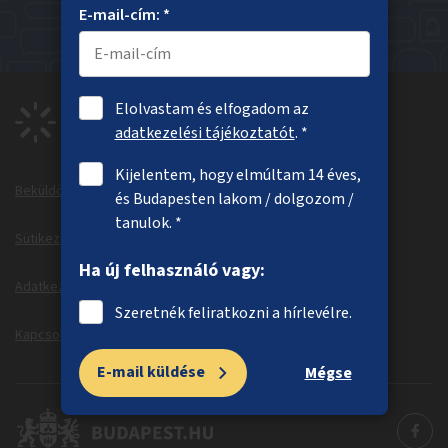
Sajnáljuk, a keresett oldal nem található
E-mail-cím: *
Főoldal
Elolvastam és elfogadom az
adatkezelési tájékoztatót
. *
Kijelentem, hogy elmúltam 14 éves,
Beküldött ötletek
Megvalósuló ötletek
és Budapesten lakom / dolgozom /
tanulok. *
Sütikezelés
Sütitájékoztató
Ha új felhasználó vagy:
Adatkezelési tájékoztató
Dokumentumok
Szeretnék feliratkozni a hírlevélre.
Kapcsolat
Information in English
E-mail küldése
Mégse