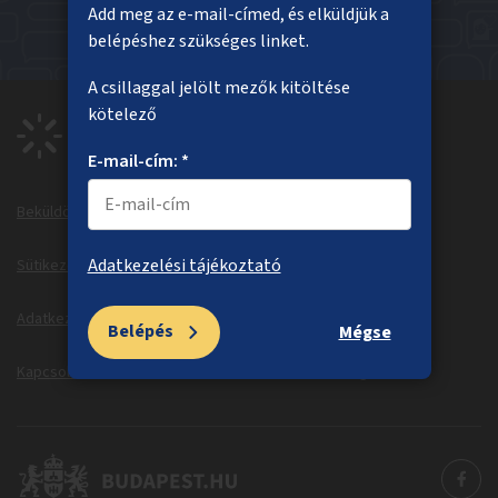
Sajnáljuk, a keresett oldal nem található
Add meg az e-mail-címed, és elküldjük a
belépéshez szükséges linket.
Főoldal
A csillaggal jelölt mezők kitöltése
kötelező
E-mail-cím: *
Beküldött ötletek
Megvalósuló ötletek
Adatkezelési tájékoztató
Sütikezelés
Sütitájékoztató
Adatkezelési tájékoztató
Dokumentumok
Belépés
Mégse
Kapcsolat
Information in English