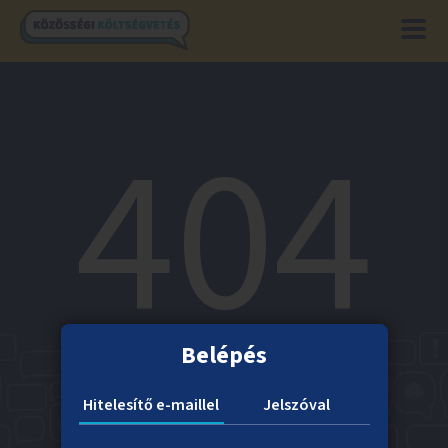
404
Belépés
Hitelesítő e-maillel
Jelszóval