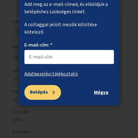
Add meg az e-mail-címed, és elküldjük a
belépéshez szükséges linket.
Kategória
A csillaggal jelölt mezők kitöltése
kötelező
HELYI - NAGY ÖTLET
E-mail-cím: *
Állapot
Megvalósítás alatt
Időszak
Adatkezelési tájékoztató
2024/2025
Helyszín
Belépés
Mégse
IX. kerület, V. kerület, VIII. kerület
Sorszám
2884
Beküldés