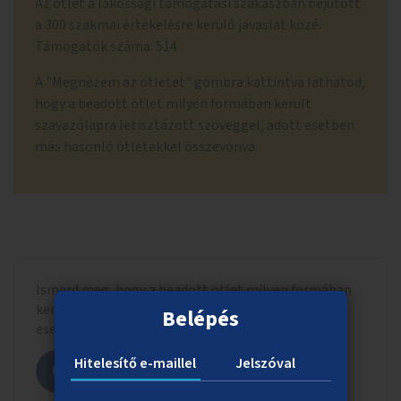
Az ötlet a lakossági támogatási szakaszban bejutott
a 300 szakmai értékelésre kerülő javaslat közé.
Támogatók száma: 514
A "Megnézem az ötletet" gombra kattintva láthatod,
hogy a beadott ötlet milyen formában került
szavazólapra letisztázott szöveggel, adott esetben
más hasonló ötletekkel összevonva.
Ismerd meg, hogy a beadott ötlet milyen formában
került szavazólapra letisztázott szöveggel, adott
Belépés
esetben más hasonló ötletekkel összevonva.
Hitelesítő e-maillel
Jelszóval
Megnézem az ötletet