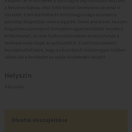
A Kálvin tér és környéke a város egyik legfontosabb köztere,
a Belváros kapuja, ahol több fontos kerékpáros útvonal is
összefut. Ezek kijelölése és biztonságossága azonban a
jelenlegi állapotban nem a legjobb. Sokat jelentene, ha ezen
forgalmas csomópont környékén egyértelműbbé tennék a
felfestéseket, és akár fizikai eszközökkel elválasztanák a
kerékpárosok sávját az autósokétól. Ezzel hosszútávon
hozzájárulhatnánk, hogy a város belső részein egyre többen
válasszák a kerékpárt az autós közlekedés helyett.
Helyszín
Kálvin tér
Hivatal visszajelzése