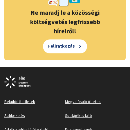
Ne maradj le a közösségi
költségvetés legfrissebb
híreiről!
Feliratkozás
Beküldött ötletek
Megvalósuló ötletek
Sütikezelés
Sütitájékoztató
Adatkezelési tájékoztató
Dokumentumok