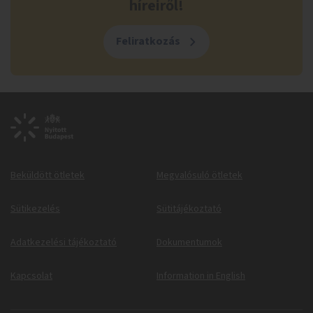
híreiről!
Feliratkozás
Beküldött ötletek
Megvalósuló ötletek
Sütikezelés
Sütitájékoztató
Adatkezelési tájékoztató
Dokumentumok
Kapcsolat
Information in English