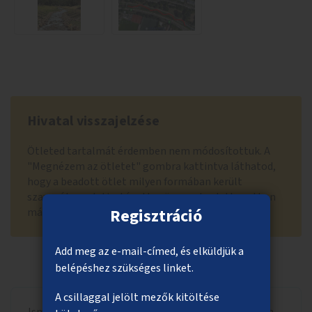
Hivatal visszajelzése
Ötleted tartalmát érdemben nem módosítottuk. A
"Megnézem az ötletet" gombra kattintva láthatod,
hogy a beadott ötlet milyen formában került
szavazólapra letisztázott szöveggel, adott esetben
Regisztráció
más hasonló ötletekkel összevonva.
Add meg az e-mail-címed, és elküldjük a
belépéshez szükséges linket.
A csillaggal jelölt mezők kitöltése