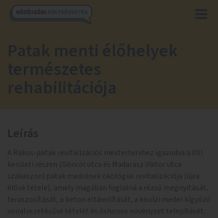
Patak menti élőhelyek
természetes
rehabilitációja
Leírás
A Rákos-patak revitalizációs mestertervhez igazodva a XIII.
kerületi részen (Göncöl utca és Madarász Viktor utca
szakaszon) patak medrének ökológiai revitalizációja (újra
élővé tétele), amely magában foglalná a rézsű megnyitását,
teraszosítását, a beton eltávolítását, a kisvízi meder kígyózó
vonalvezetésűvé tételét és őshonos növényzet telepítését.