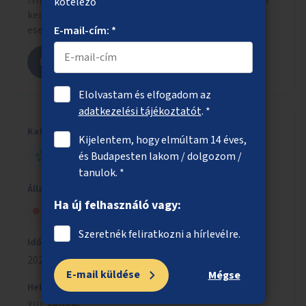
Ismerd meg, hogy a beadott ötlet milyen formában
kötelező
került szavazólapra letisztázott szöveggel, adott
esetben más hasonló ötletekkel összevonva.
E-mail-cím: *
Megnézem az ötletet
Elolvastam és elfogadom az
adatkezelési tájékoztatót
. *
Kategória
Kijelentem, hogy elmúltam 14 éves,
és Budapesten lakom / dolgozom /
HELYI - NAGY ÖTLET
tanulok. *
Állapot
Ha új felhasználó vagy:
Szavazólapra került, de nem nyert
Szeretnék feliratkozni a hírlevélre.
Időszak
2023/2024
E-mail küldése
Mégse
Helyszín
XIII. kerület