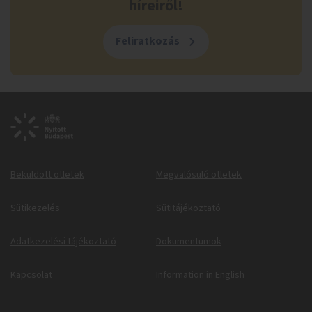
híreiről!
Feliratkozás
Beküldött ötletek
Megvalósuló ötletek
Sütikezelés
Sütitájékoztató
Adatkezelési tájékoztató
Dokumentumok
Kapcsolat
Information in English