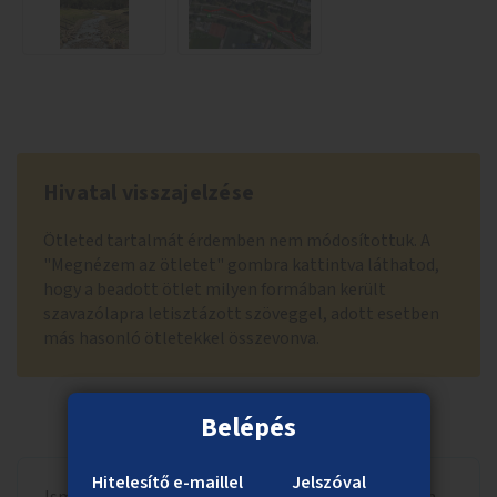
Hivatal visszajelzése
Ötleted tartalmát érdemben nem módosítottuk. A
"Megnézem az ötletet" gombra kattintva láthatod,
hogy a beadott ötlet milyen formában került
szavazólapra letisztázott szöveggel, adott esetben
más hasonló ötletekkel összevonva.
Belépés
Hitelesítő e-maillel
Jelszóval