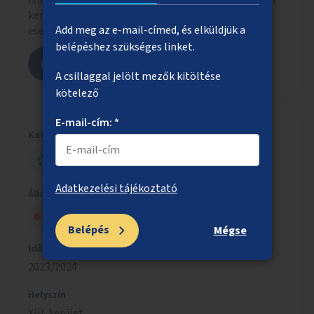
Ismerd meg, hogy a beadott ötlet milyen formában
került szavazólapra letisztázott szöveggel, adott
Add meg az e-mail-címed, és elküldjük a
esetben más hasonló ötletekkel összevonva.
belépéshez szükséges linket.
Megnézem az ötletet
A csillaggal jelölt mezők kitöltése
kötelező
E-mail-cím: *
Kategória
HELYI - NAGY ÖTLET
Adatkezelési tájékoztató
Állapot
Szavazólapra került, de nem nyert
Belépés
Mégse
Időszak
2023/2024
Helyszín
XIII. kerület