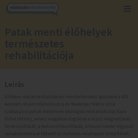
Patak menti élőhelyek
természetes
rehabilitációja
Leírás
A Rákos-patak revitalizációs mestertervhez igazodva a XIII.
kerületi részen (Göncöl utca és Madarász Viktor utca
szakaszon) patak medrének ökológiai revitalizációja (újra
élővé tétele), amely magában foglalná a rézsű megnyitását,
teraszosítását, a beton eltávolítását, a kisvízi meder kígyózó
vonalvezetésűvé tételét és őshonos növényzet telepítését.