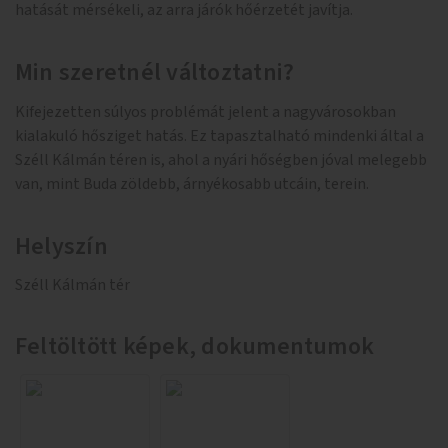
hatását mérsékeli, az arra járók hőérzetét javítja.
Min szeretnél változtatni?
Kifejezetten súlyos problémát jelent a nagyvárosokban
kialakuló hősziget hatás. Ez tapasztalható mindenki által a
Széll Kálmán téren is, ahol a nyári hőségben jóval melegebb
van, mint Buda zöldebb, árnyékosabb utcáin, terein.
Helyszín
Széll Kálmán tér
Feltöltött képek, dokumentumok