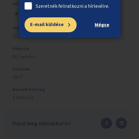
Állapot
Szeretnék feliratkozni a hírlevélre.
Megvalósítás alatt
E-mail küldése
Mégse
Időszak
2022/2023
Helyszín
XII. kerület
Sorszám
1977
Becsült költség
3 millió Ft
Oszd meg másokkal is!