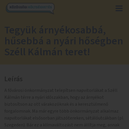
Tegyük árnyékosabbá,
hűsebbá a nyári hőségben
Széll Kálmán teret!
Leírás
A fővárosi önkormányzat telepítsen napvitorlákat a Széll
Kálmán térre a nyári időszakban, hogy az árnyékot
biztosítson az ott várakozóknak és a keresztülmenő
forgalomnak. Ma már egyre több önkormányzat alkalmaz
napvitorlákat elsősorban játszótereken, sétálóutcákban (pl.
Szegeden). Bár ez a klímaváltozást nem állítja meg, annak