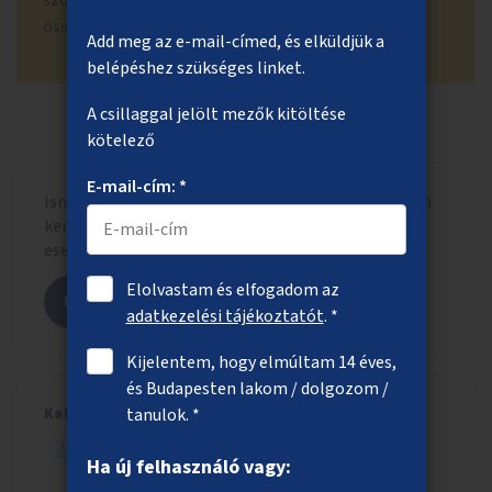
szöveggel, adott esetben más hasonló ötletekkel
összevonva.
Add meg az e-mail-címed, és elküldjük a
belépéshez szükséges linket.
A csillaggal jelölt mezők kitöltése
kötelező
E-mail-cím: *
Ismerd meg, hogy a beadott ötlet milyen formában
került szavazólapra letisztázott szöveggel, adott
esetben más hasonló ötletekkel összevonva.
Elolvastam és elfogadom az
Megnézem az ötletet
adatkezelési tájékoztatót
. *
Kijelentem, hogy elmúltam 14 éves,
és Budapesten lakom / dolgozom /
Kategória
tanulok. *
ZÖLD BUDAPEST
Ha új felhasználó vagy: