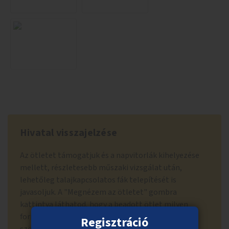
Hivatal visszajelzése
Az ötletet támogatjuk és a napvitorlák kihelyezése
mellett, részletesebb műszaki vizsgálat után,
lehetőleg talajkapcsolatos fák telepítését is
javasoljuk. A "Megnézem az ötletet" gombra
kattintva láthatod, hogy a beadott ötlet milyen
formában került szavazólapra letisztázott
Regisztráció