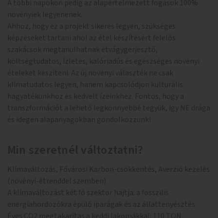
A többi napokon pedig az alapértelmezett fogások 100%
növényiek legyenenek.
Ahhoz, hogy ez a projekt sikeres legyen, szükséges
képzéseket tartani ahol az étel készítésért felelős
szakácsok megtanulhatnak étvágygerjesztő,
költségtudatos, ízletes, kalóriadús és egészséges növényi
ételeket készíteni. Az új növényi választék ne csak
klímatudatos legyen, hanem kapcsolódjon kulturális
hagyatékunkhoz és kedvelt ízeinkhez. Fontos, hogy a
transzformációt a lehető legkönnyebbé tegyük, igy NE drága
és idegen alapanyagokban gondolkozzunk!
Min szeretnél változtatni?
Klímaváltozás, Fővárosi Karbon-csökkentés, Averzió kezelés
(növényi-étrenddel szemben)
A klímaváltozást két fő szektor hajtja: a fosszilis
energiahordozókra épülő iparágak és az állattenyésztés.
Éves CO2 megtakaritas a keddi lakomákkal: 110 TON