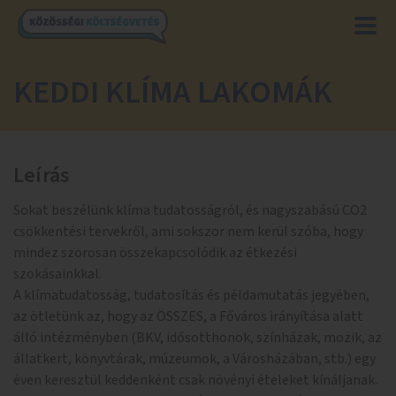
KEDDI KLÍMA LAKOMÁK
Leírás
Sokat beszélünk klíma tudatosságról, és nagyszabású CO2
csökkentési tervekről, ami sokszor nem kerül szóba, hogy
mindez szorosan összekapcsolódik az étkezési
szokásainkkal.
A klímatudatosság, tudatosítás és példamutatás jegyében,
az ötletünk az, hogy az ÖSSZES, a Főváros irányítása alatt
álló intézményben (BKV, idősotthonok, színházak, mozik, az
állatkert, könyvtárak, múzeumok, a Városházában, stb.) egy
éven keresztül keddenként csak növényi ételeket kínáljanak.