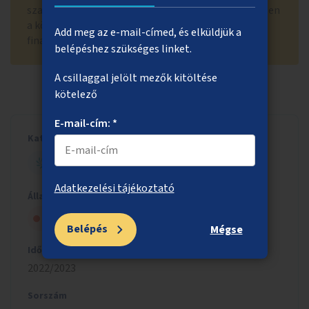
szabályozására irányul, ezért a kiírásnak megfelelően
a közösségi költségvetés keretein belül nem
Add meg az e-mail-címed, és elküldjük a
finanszírozható.
belépéshez szükséges linket.
A csillaggal jelölt mezők kitöltése
kötelező
E-mail-cím: *
Kategória
ZÖLD BUDAPEST
Adatkezelési tájékoztató
Állapot
Nem kapott szakmai jóváhagyást
Belépés
Mégse
Időszak
2022/2023
Sorszám