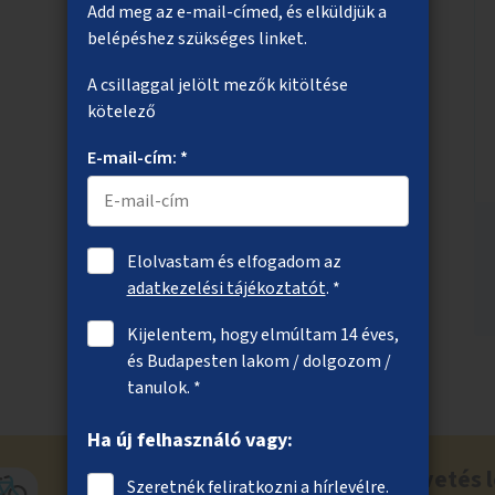
Add meg az e-mail-címed, és elküldjük a
belépéshez szükséges linket.
A csillaggal jelölt mezők kitöltése
kötelező
E-mail-cím: *
Elolvastam és elfogadom az
adatkezelési tájékoztatót
. *
Kijelentem, hogy elmúltam 14 éves,
és Budapesten lakom / dolgozom /
tanulok. *
Ha új felhasználó vagy:
Ne maradj le a közösségi költségvetés l
Szeretnék feliratkozni a hírlevélre.