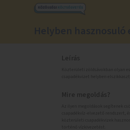
Helyben hasznosuló 
Leírás
Közterületi zöldsávokban olyan es
csapadékvizet helyben elszikkaszt
Mire megoldás?
Az ilyen megoldások segítenek cs
csapadékvíz-elvezető rendszert, és
közterületi csapadékvizek haszno
történő vízkivezetést.