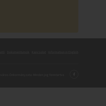
tató
Dokumentumok
Kapcsolat
Information in English
város Önkormányzata. Minden jog fenntartva