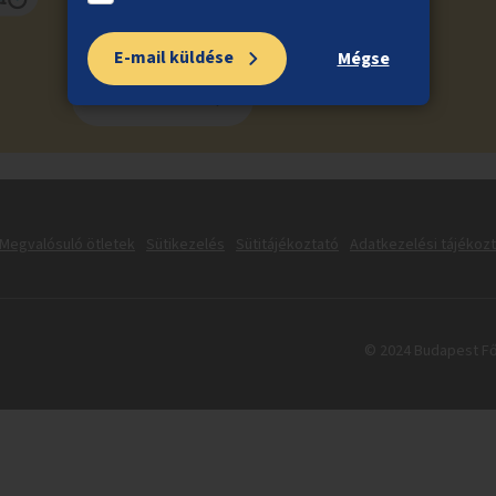
E-mail küldése
Mégse
Feliratkozás
Megvalósuló ötletek
Sütikezelés
Sütitájékoztató
Adatkezelési tájékoz
© 2024 Budapest Fő