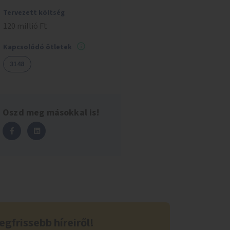
Tervezett költség
120 millió Ft
Kapcsolódó ötletek
3148
Oszd meg másokkal is!
egfrissebb híreiről!