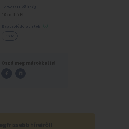
Tervezett költség
10 millió Ft
Kapcsolódó ötletek
3302
Oszd meg másokkal is!
egfrissebb híreiről!