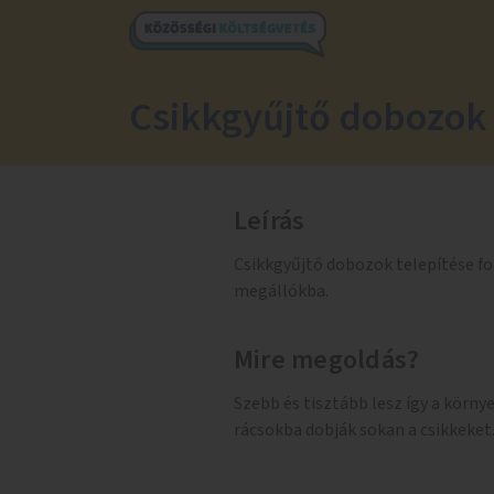
Csikkgyűjtő dobozok
Leírás
Csikkgyűjtő dobozok telepítése f
megállókba.
Mire megoldás?
Szebb és tisztább lesz így a körny
rácsokba dobják sokan a csikkeket