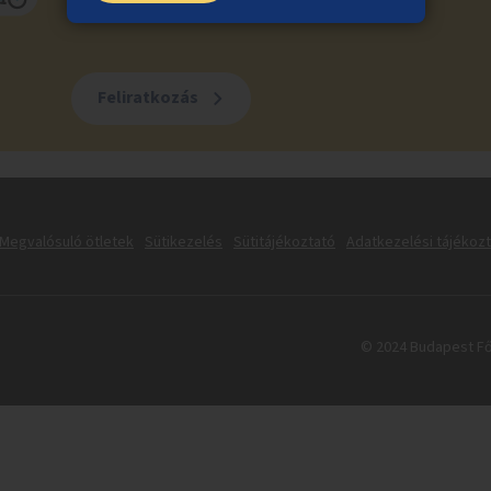
Feliratkozás
Megvalósuló ötletek
Sütikezelés
Sütitájékoztató
Adatkezelési tájékoz
© 2024 Budapest Fő