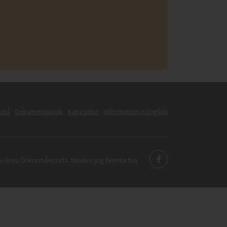
tató
Dokumentumok
Kapcsolat
Information in English
város Önkormányzata. Minden jog fenntartva