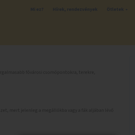
Mi ez?
Hírek, rendezvények
Ötletek
orgalmasabb fővárosi csomópontokra, terekre,
ezet, mert jelenleg a megállókba vagy a fák aljában lévő
.