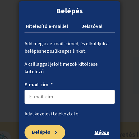
Belépés
Hitelesítő e-maillel
Jelszóval
Add meg az e-mail-címed, és elküldjük a
belépéshez szükséges linket.
A csillaggal jelölt mezők kitöltése
kötelező
E-mail-cím: *
Adatkezelési tájékoztató
Belépés
Mégse
Ne maradj le a közösségi költségvetés l