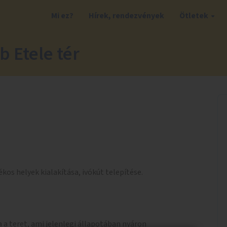
Mi ez?
Hírek, rendezvények
Ötletek
 Etele tér
ékos helyek kialakítása, ivókút telepítése.
 a teret, ami jelenlegi állapotában nyáron