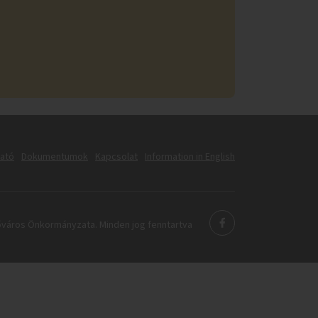
tató
Dokumentumok
Kapcsolat
Information in English
város Önkormányzata. Minden jog fenntartva