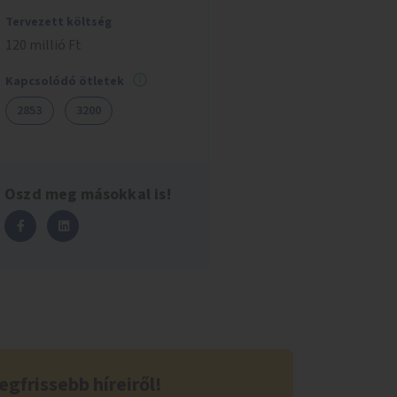
Tervezett költség
120 millió Ft
Kapcsolódó ötletek
2853
3200
Oszd meg másokkal is!
egfrissebb híreiről!