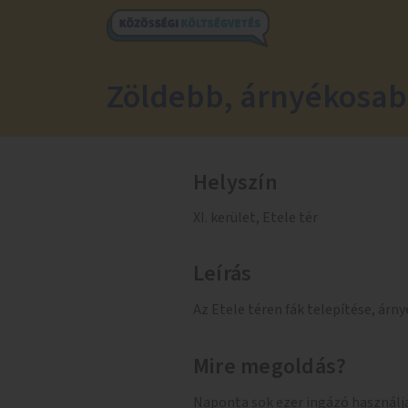
Zöldebb, árnyékosabb
Helyszín
XI. kerület, Etele tér
Leírás
Az Etele téren fák telepítése, árny
Mire megoldás?
Naponta sok ezer ingázó használja