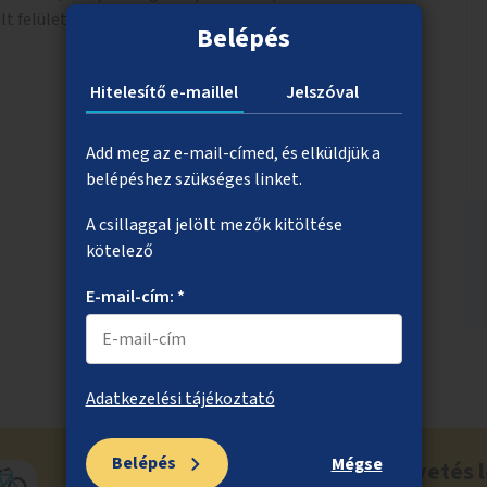
lt felület miatt.
Belépés
Hitelesítő e-maillel
Jelszóval
Add meg az e-mail-címed, és elküldjük a
belépéshez szükséges linket.
A csillaggal jelölt mezők kitöltése
kötelező
E-mail-cím: *
Adatkezelési tájékoztató
Belépés
Mégse
Ne maradj le a közösségi költségvetés l