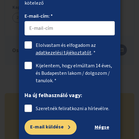
kötelező
Kapcsolódó ötletek
E-mail-cím: *
2819
Elolvastam és elfogadom az
Oszd meg másokkal is!
adatkezelési tájékoztatót
. *
Kijelentem, hogy elmúltam 14 éves,
és Budapesten lakom / dolgozom /
tanulok. *
Ha új felhasználó vagy:
Szeretnék feliratkozni a hírlevélre.
Ne maradj le a közösségi
E-mail küldése
Mégse
költségvetés legfrissebb