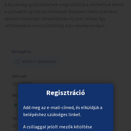
A közösségi grillezőhelyek megvalósítása elérhetővé tenné
a szabadtéri grillezés élményét Budapest lakói számára,
akiknek többsége társasházban él, kert nélkül, így
otthonukban nincs lehetőség ilyen tevékenységre.
Kategória
NYITOTT BUDAPEST
Időszak
2024/2025
Regisztráció
Állapot
Megvalósítás alatt
Add meg az e-mail-címed, és elküldjük a
belépéshez szükséges linket.
Tervezett költség
30 millió Ft
A csillaggal jelölt mezők kitöltése