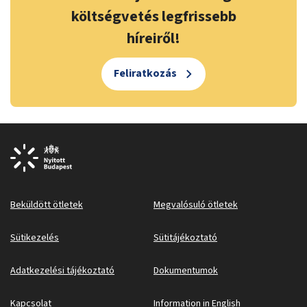
költségvetés legfrissebb
híreiről!
Feliratkozás
Beküldött ötletek
Megvalósuló ötletek
Sütikezelés
Sütitájékoztató
Adatkezelési tájékoztató
Dokumentumok
Kapcsolat
Information in English