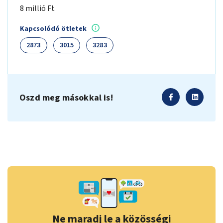
8 millió Ft
Kapcsolódó ötletek
2873
3015
3283
Oszd meg másokkal is!
Ne maradj le a közösségi