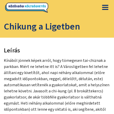
Chikung a Ligetben
Leírás
Kínából jönnek képek arról, hogy tömegesen tai-chiznak a
parkban. Miért ne lehetne itt is? A Városligetben fel lehetne
állítani egy kivetítőt, ahol napi néhány alkalommal (előre
megadott időpontokban, reggel, délelőtt, délután, este)
automatikusan vetítenék a gyakorlatokat, amit a helyszínen
lehetne követni. Javasolt a chi-kung (pl. 8 brokáttekercs)
gyakorlatsor, de akár többféle gyakorlatsor is válthatná
egymást. Heti néhány alkalommal (előre meghirdetett
időpontokban) ott lenne egy oktató is, aki segítene, akitől