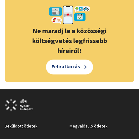
Ne maradj le a közösségi
költségvetés legfrissebb
híreiről!
Feliratkozás
Beküldött ötletek
Megvalósuló ötletek