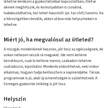
lehetne kérdezni a gyakorlatokkal kapcsolatban, illetve
akinek megtetszik, és komolyabban is csinálná,
tudakozódhatna, hol lehet hasonlót (pl. tai-chit) tanulni. Ha
a Városligetben beválik, akkor utána más helyszíneken is
lehetne.
Miért jó, ha megvalósul az ötleted?
A mozgás mindenkinek hasznos, jót tesz az egészségnek, de
sokan nehezen veszik rá magukat. Ide nem kellene
beiratkozni, csak le kellene menni, szabadon lehetne
csatlakozni, kipróbálni. Mindenki eldönthetné, neki mikor
alkalmas, hogyan tudja beilleszteni a napirendjébe. Társas
programnak is jó, akár új ismeretségek is születhetnek. A
tömeges gyakorlás lelkileg is jót tesz.
Helyszín