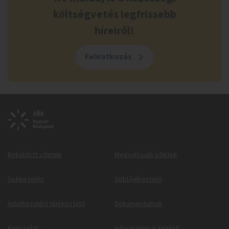
költségvetés legfrissebb
híreiről!
Feliratkozás
Beküldött ötletek
Megvalósuló ötletek
Sütikezelés
Sütitájékoztató
Adatkezelési tájékoztató
Dokumentumok
Kapcsolat
Information in English