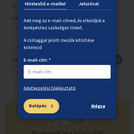
Hitelesítő e-maillel
Jelszóval
50 millió Ft
Kapcsolódó ötletek
Add meg az e-mail-címed, és elküldjük a
belépéshez szükséges linket.
2755
A csillaggal jelölt mezők kitöltése
kötelező
Oszd meg másokkal is!
E-mail-cím: *
Adatkezelési tájékoztató
Belépés
Mégse
Ne maradj le a közösségi