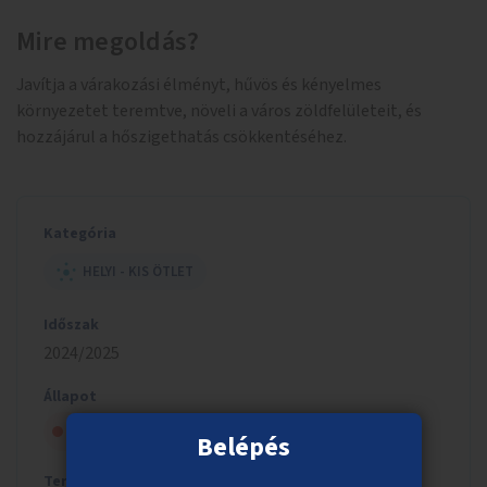
Mire megoldás?
Javítja a várakozási élményt, hűvös és kényelmes
környezetet teremtve, növeli a város zöldfelületeit, és
hozzájárul a hőszigethatás csökkentéséhez.
Kategória
HELYI - KIS ÖTLET
Időszak
2024/2025
Állapot
Szavazólapra került, de nem nyert
Belépés
Tervezett költség