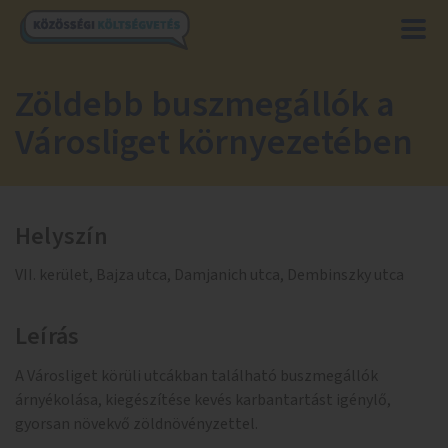
Zöldebb buszmegállók a
Városliget környezetében
Helyszín
VII. kerület, Bajza utca, Damjanich utca, Dembinszky utca
Leírás
A Városliget körüli utcákban található buszmegállók
árnyékolása, kiegészítése kevés karbantartást igénylő,
gyorsan növekvő zöldnövényzettel.