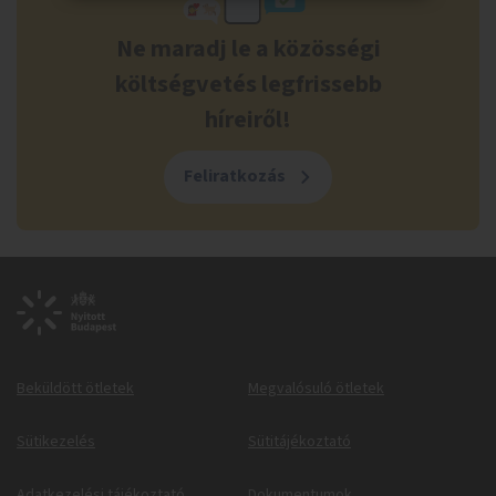
Ne maradj le a közösségi
költségvetés legfrissebb
híreiről!
Feliratkozás
Beküldött ötletek
Megvalósuló ötletek
Sütikezelés
Sütitájékoztató
Adatkezelési tájékoztató
Dokumentumok