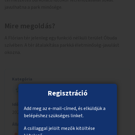
természetes burkolatú futókör létrehozásával sokat
javulhatna a park minősége.
Mire megoldás?
A Flórian tér jelenleg egy funkció nélküli terület Óbuda
szívében. A tér átalakítása parkká életminőség-javulást
okozna.
Kategória
HELYI - NAGY ÖTLET
Regisztráció
Időszak
Add meg az e-mail-címed, és elküldjük a
2024/2025
belépéshez szükséges linket.
Állapot
A csillaggal jelölt mezők kitöltése
Szavazólapra került, de nem nyert