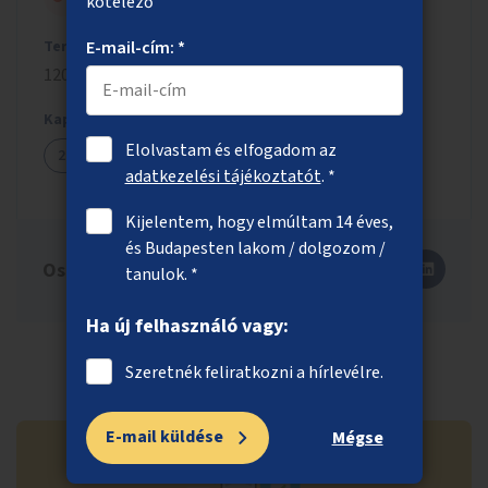
kötelező
Tervezett költség
E-mail-cím: *
120 millió Ft
Kapcsolódó ötletek
Elolvastam és elfogadom az
2759
2859
3416
adatkezelési tájékoztatót
. *
Kijelentem, hogy elmúltam 14 éves,
és Budapesten lakom / dolgozom /
Oszd meg másokkal is!
tanulok. *
Ha új felhasználó vagy:
Szeretnék feliratkozni a hírlevélre.
E-mail küldése
Mégse