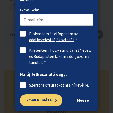
Kapcsolódó ötletek
3311
E-mail-cím: *
Elolvastam és elfogadom az
Oszd meg másokkal is!
adatkezelési tájékoztatót
. *
Kijelentem, hogy elmúltam 14 éves,
és Budapesten lakom / dolgozom /
tanulok. *
Ha új felhasználó vagy:
Szeretnék feliratkozni a hírlevélre.
Ne maradj le a közösségi
E-mail küldése
Mégse
költségvetés legfrissebb
híreiről!