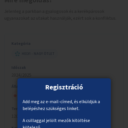
Mire megoldás?
Jelenleg a parkban a gyalogosok és a kerékpárosok
ugyanazokat az utakat használják, ezért sok a konfliktus.
Kategória
HELYI - NAGY ÖTLET
Időszak
2024/2025
Regisztráció
Állapot
Szavazólapra került, de nem nyert
Add meg az e-mail-címed, és elküldjük a
belépéshez szükséges linket.
Tervezett költség
120 millió Ft
A csillaggal jelölt mezők kitöltése
kötelező