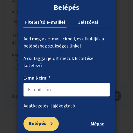
2024/2025
Belépés
Állapot
Szavazólapra került, de nem nyert
Hitelesítő e-maillel
Jelszóval
Tervezett költség
Add meg az e-mail-címed, és elküldjük a
40 millió Ft
belépéshez szükséges linket.
Kapcsolódó ötletek
A csillaggal jelölt mezők kitöltése
3326
kötelező
E-mail-cím: *
Oszd meg másokkal is!
Adatkezelési tájékoztató
Belépés
Mégse