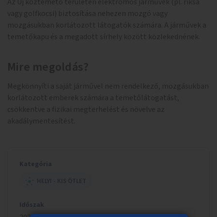
Az Új köztemető területén elektromos járművek (pl. riksa
vagy golfkocsi) biztosítása nehezen mozgó vagy
mozgásukban korlátozott látogatók számára. A járművek a
temetőkapu és a megadott sírhely között közlekednének.
Mire megoldás?
Megkönnyíti a saját járművel nem rendelkező, mozgásukban
korlátozott emberek számára a temetőlátogatást,
csökkentve a fizikai megterhelést és növelve az
akadálymentesítést.
Kategória
HELYI - KIS ÖTLET
Időszak