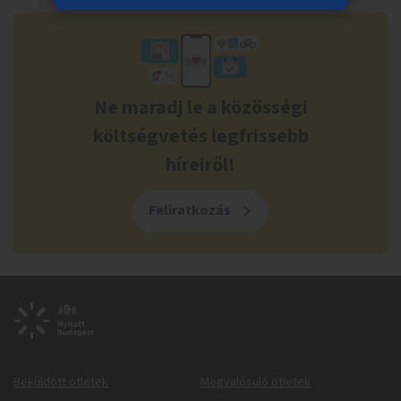
Ne maradj le a közösségi
költségvetés legfrissebb
híreiről!
Feliratkozás
Beküldött ötletek
Megvalósuló ötletek