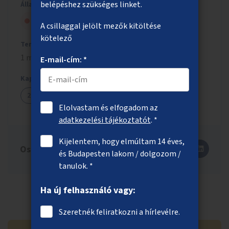
belépéshez szükséges linket.
Állapot
Szavazólapra került, de nem nyert
A csillaggal jelölt mezők kitöltése
kötelező
Tervezett költség
1 millió Ft
E-mail-cím: *
Kapcsolódó ötletek
2173
Elolvastam és elfogadom az
adatkezelési tájékoztatót
. *
Kijelentem, hogy elmúltam 14 éves,
Oszd meg másokkal is!
és Budapesten lakom / dolgozom /
tanulok. *
Ha új felhasználó vagy:
Szeretnék feliratkozni a hírlevélre.