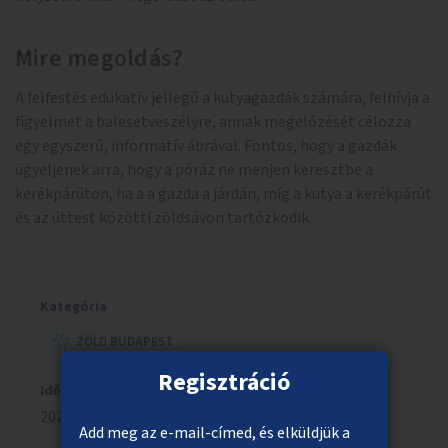
Mire megoldás?
A felfestés edukatív jellegű a kutyagazdák számára, felhívja a
figyelmet a balesetveszélyre, annak megelőzését célozza
egy egyszerű, informatív ábrával. Fontos, hogy a gazdák
ügyeljenek arra, hogy a póráz ne menjen keresztbe a
kerékpárúton, ha a a gazda a járdán, míg a kutya a kerékpárút
és az úttest közötti zöldsávon tartózkodik.
Kategória
ZÖLD BUDAPEST
Regisztráció
Időszak
2023/2024
Add meg az e-mail-címed, és elküldjük a