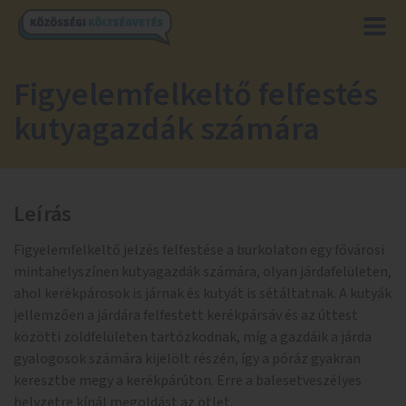
Figyelemfelkeltő felfestés
kutyagazdák számára
Leírás
Figyelemfelkeltő jelzés felfestése a burkolaton egy fővárosi
mintahelyszínen kutyagazdák számára, olyan járdafelületen,
ahol kerékpárosok is járnak és kutyát is sétáltatnak. A kutyák
jellemzően a járdára felfestett kerékpársáv és az úttest
közötti zöldfelületen tartózkodnak, míg a gazdáik a járda
gyalogosok számára kijelölt részén, így a póráz gyakran
keresztbe megy a kerékpárúton. Erre a balesetveszélyes
helyzetre kínál megoldást az ötlet.