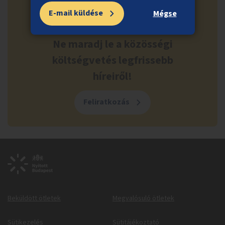
E-mail küldése
Mégse
Ne maradj le a közösségi
költségvetés legfrissebb
híreiről!
Feliratkozás
Beküldött ötletek
Megvalósuló ötletek
Sütikezelés
Sütitájékoztató