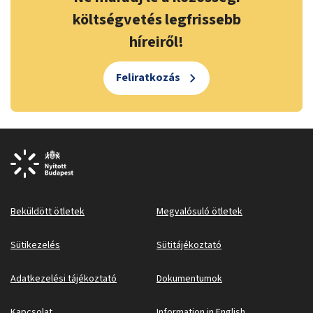
költségvetés legfrissebb
híreiről!
Feliratkozás
Beküldött ötletek
Megvalósuló ötletek
Sütikezelés
Sütitájékoztató
Adatkezelési tájékoztató
Dokumentumok
Kapcsolat
Information in English