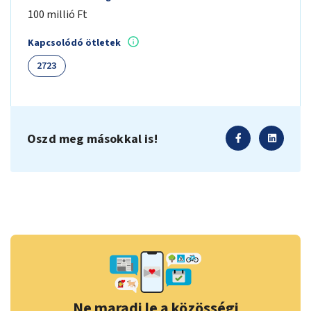
100 millió Ft
Kapcsolódó ötletek
2723
Oszd meg másokkal is!
Ne maradj le a közösségi