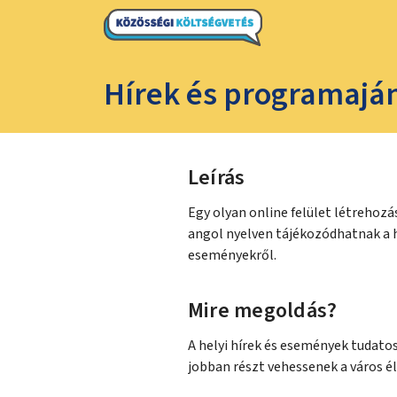
Hírek és programaján
Leírás
Egy olyan online felület létrehozá
angol nyelven tájékozódhatnak a h
eseményekről.
Mire megoldás?
A helyi hírek és események tudato
jobban részt vehessenek a város é