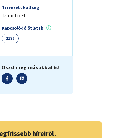
Tervezett költség
15 millió Ft
Kapcsolódó ötletek
2186
Oszd meg másokkal is!
egfrissebb híreiről!