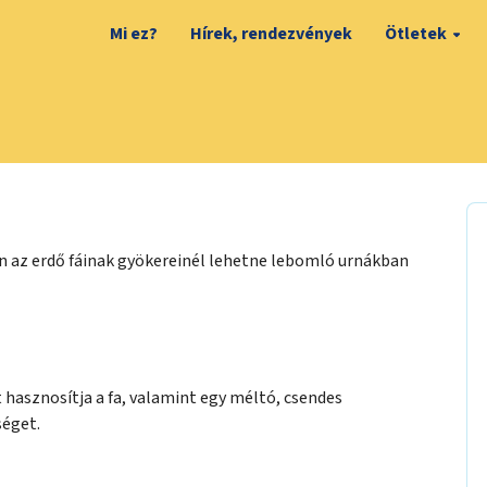
Mi ez?
Hírek, rendezvények
Ötletek
n az erdő fáinak gyökereinél lehetne lebomló urnákban
hasznosítja a fa, valamint egy méltó, csendes
éget.