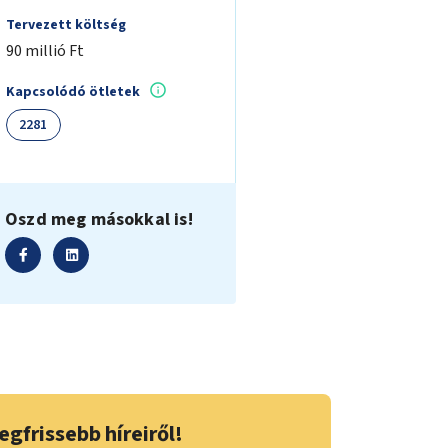
Tervezett költség
90 millió Ft
Kapcsolódó ötletek
2281
Oszd meg másokkal is!
egfrissebb híreiről!