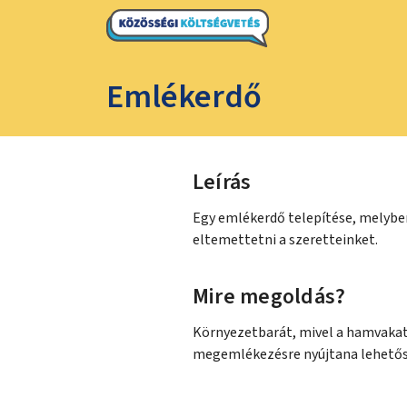
Emlékerdő
Leírás
Egy emlékerdő telepítése, melybe
eltemettetni a szeretteinket.
Mire megoldás?
Környezetbarát, mivel a hamvakat 
megemlékezésre nyújtana lehetős