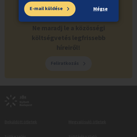
E-mail küldése
Mégse
Ne maradj le a közösségi
költségvetés legfrissebb
híreiről!
Feliratkozás
Beküldött ötletek
Megvalósuló ötletek
Sütikezelés
Sütitájékoztató