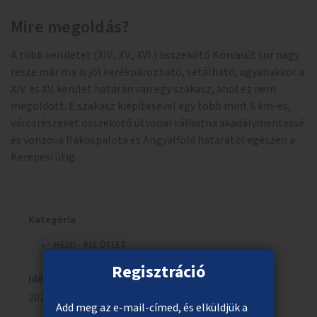
Mire megoldás?
A több kerületet (XIV., XV., XVI.) összekötő Körvasút sor nagy
része már ma is jól kerékpározható, sétálható, ugyanakkor a
XIV. és XV. kerület határán van egy szakasz, ahol ez nem
megoldott. E szakasz kiépítésével egy több mint 6 km-es,
városrészeket összekötő útvonal válhatna akadálymentessé
és vonzóvá Rákospalota és Angyalföld határától egészen a
Kerepesi útig.
Kategória
HELYI - KIS ÖTLET
Regisztráció
Időszak
2023/2024
Add meg az e-mail-címed, és elküldjük a