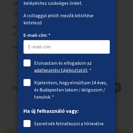
belépéshez szükséges linket.
Állapot
Szavazólapra került, de nem nyert
A csillaggal jelölt mezők kitöltése
kötelező
Tervezett költség
50 millió Ft
E-mail-cím: *
Kapcsolódó ötletek
2509
Elolvastam és elfogadom az
adatkezelési tájékoztatót
. *
Kijelentem, hogy elmúltam 14 éves,
Oszd meg másokkal is!
és Budapesten lakom / dolgozom /
tanulok. *
Ha új felhasználó vagy:
Szeretnék feliratkozni a hírlevélre.